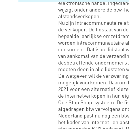
elektronische handel ingedien
wijzigt onder andere de btw-h
afstandsverkopen.
Nu zijn intracommunautaire afs
de verkoper. De lidstaat van d
bepaalde jaarlijkse omzetdremp
worden intracommunautaire afs
consument. Dat is de lidstaat 
van aankomst van de verzendin
desbetreffende ondernemers zu
moeten doen in alle lidstaten
De wetgever wil de verzwaring 
mogelijk voorkomen. Daarom k
2021 voor een alternatief kieze
de internetverkopen in hun eige
One Stop Shop-systeem. De fisc
afgedragen btw vervolgens on
Nederland past nu nog een btw-
het kader van internet- en po
niet meer dan € 22 bedraagt. D