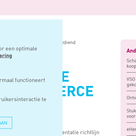
tie richtlijn e-commerce ingediend
or een optimale
And
aring
Scha
koop
EMENTATIE
VSO 
rmaal functioneert
gek
N E-COMMERCE
Ont
uikersinteractie te
D
Stuk
voor
AAN
eHer
t het wetsvoorstel implementatie richtlijn