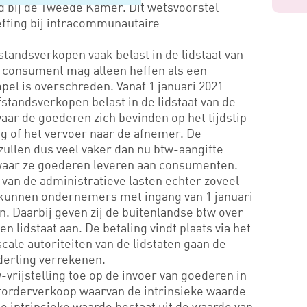
d bij de Tweede Kamer. Dit wetsvoorstel
effing bij intracommunautaire
tandsverkopen vaak belast in de lidstaat van
e consument mag alleen heffen als een
el is overschreden. Vanaf 1 januari 2021
tandsverkopen belast in de lidstaat van de
waar de goederen zich bevinden op het tijdstip
g of het vervoer naar de afnemer. De
llen dus veel vaker dan nu btw-aangifte
 waar ze goederen leveren aan consumenten.
van de administratieve lasten echter zoveel
unnen ondernemers met ingang van 1 januari
n. Daarbij geven zij de buitenlandse btw over
n lidstaat aan. De betaling vindt plaats via het
ale autoriteiten van de lidstaten gaan de
derling verrekenen.
vrijstelling toe op de invoer van goederen in
storderverkoop waarvan de intrinsieke waarde
e intrinsieke waarde bestaat uit de waarde van