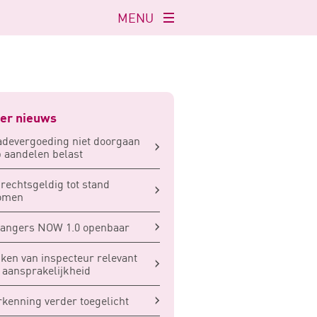
MENU
Navigatie
openen
er nieuws
devergoeding niet doorgaan
 aandelen belast
rechtsgeldig tot stand
omen
vangers NOW 1.0 openbaar
ken van inspecteur relevant
 aansprakelijkheid
kenning verder toegelicht