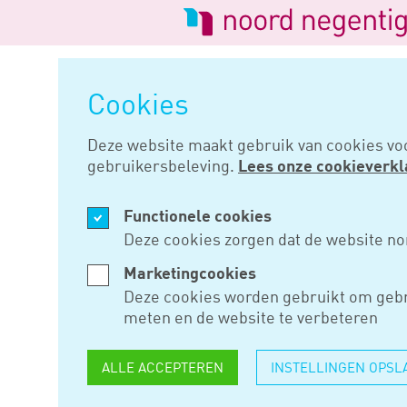
Logo
van
Navigatie
Noord
overslaan
Negentig
Cookies
Home
Nieuws
Wet implementa
Deze website maakt gebruik van cookies vo
gebruikersbeleving.
Lees onze cookieverkl
JUL 22, 2020
Functionele cookies
WET IMPL
Deze cookies zorgen dat de website no
RICHTLIJ
Marketingcookies
Deze cookies worden gebruikt om gebr
INGEDIEN
meten en de website te verbeteren
ALLE ACCEPTEREN
INSTELLINGEN OPSL
Staatssecretaris Vijlbrief heef