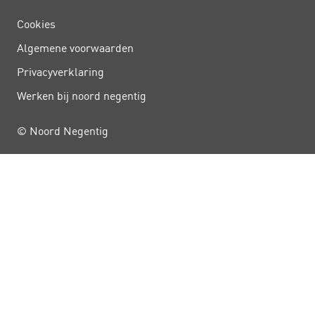
Cookies
Algemene voorwaarden
Privacy­verklaring
Werken bij noord negentig
© Noord Negentig