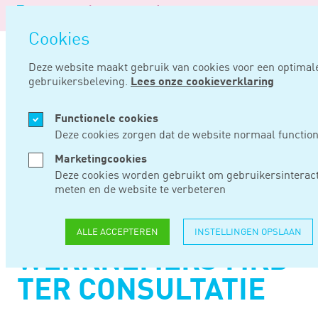
Logo
van
Navigatie
Noord
Cookies
overslaan
Negentig
Deze website maakt gebruik van cookies voor een optimal
gebruikersbeleving.
Lees onze cookieverklaring
Home
Nieuws
Wijziging re-integratieverplichtingen 2e ziektejaar bij werknemers mkb ter consultatie
Functionele cookies
OKT 17, 2023
Deze cookies zorgen dat de website normaal function
Marketingcookies
WIJZIGING RE-
Deze cookies worden gebruikt om gebruikersinteract
meten en de website te verbeteren
INTEGRATIEVERPLIC
2E ZIEKTEJAAR BIJ
ALLE ACCEPTEREN
INSTELLINGEN OPSLAAN
WERKNEMERS MKB
TER CONSULTATIE