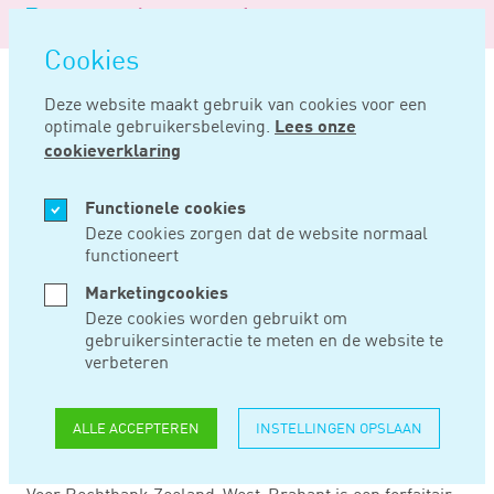
Logo
MENU
Navigatie
van
Navigatie
openen
Noord
Cookies
overslaan
Negentig
Deze website maakt gebruik van cookies voor een
optimale gebruikersbeleving.
Lees onze
Home
Nieuws
€ 125 verschil in box 3-rendement kan significant zijn
cookieverklaring
APR 17, 2024
Functionele cookies
Deze cookies zorgen dat de website normaal
functioneert
€ 125 VERSCHIL IN
Marketingcookies
BOX 3-RENDEMENT
Deze cookies worden gebruikt om
gebruikersinteractie te meten en de website te
KAN SIGNIFICANT
verbeteren
ZIJN
ALLE ACCEPTEREN
INSTELLINGEN OPSLAAN
Voor Rechtbank Zeeland-West-Brabant is een forfaitair