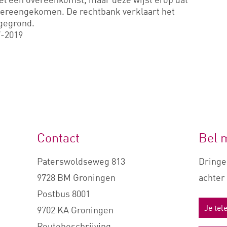
overeengekomen. De rechtbank verklaart het
gegrond.
7-2019
Contact
Bel 
Paterswoldseweg 813
Dringe
9728 BM Groningen
achter 
Postbus 8001
9702 KA Groningen
Routebeschrijving