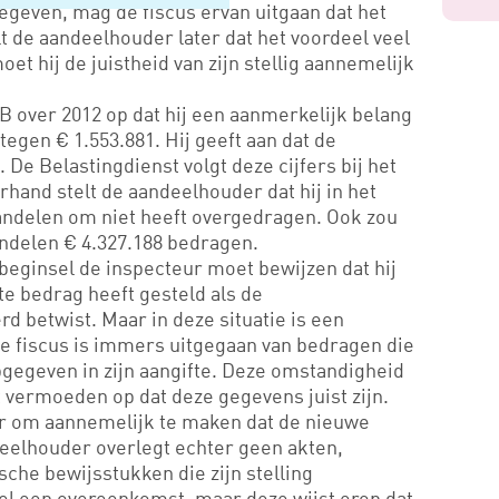
egeven, mag de fiscus ervan uitgaan dat het
lt de aandeelhouder later dat het voordeel veel
moet hij de juistheid van zijn stellig aannemelijk
IB over 2012 op dat hij een aanmerkelijk belang
egen € 1.553.881. Hij geeft aan dat de
. De Belastingdienst volgt deze cijfers bij het
hand stelt de aandeelhouder dat hij in het
aandelen om niet heeft overgedragen. Ook zou
aandelen € 4.327.188 bedragen.
beginsel de inspecteur moet bewijzen dat hij
te bedrag heeft gesteld als de
 betwist. Maar in deze situatie is een
De fiscus is immers uitgegaan van bedragen die
pgegeven in zijn aangifte. Deze omstandigheid
t vermoeden op dat deze gegevens juist zijn.
er om aannemelijk te maken dat de nieuwe
deelhouder overlegt echter geen akten,
sche bewijsstukken die zijn stelling
l een overeenkomst, maar deze wijst erop dat