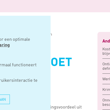
moet eigen correctie bewijzen
or een optimale
And
aring
Kost
blij
OUDER MOET
Ontl
rmaal functioneert
defi
RECTIE
Wer
uikersinteractie te
Kri
AAN
Onno
besc
aangifte IB een vervreemdingsvoordeel uit