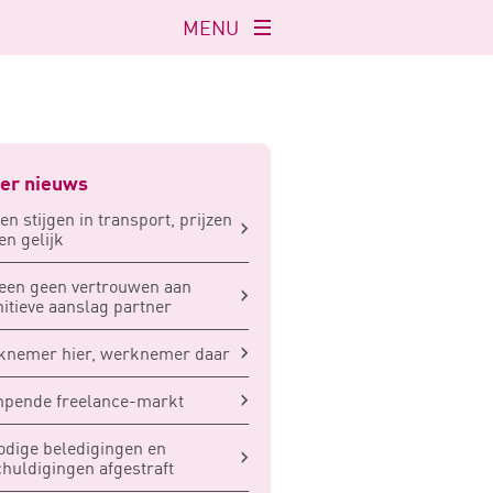
MENU
Navigatie
openen
er nieuws
en stijgen in transport, prijzen
ven gelijk
een geen vertrouwen aan
nitieve aanslag partner
knemer hier, werknemer daar
mpende freelance-markt
dige beledigingen en
huldigingen afgestraft