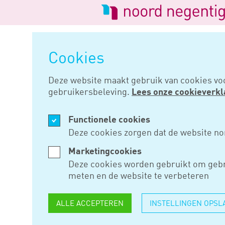
Logo
van
Navigatie
Noord
overslaan
Negentig
Cookies
Home
Nieuws
Aandeelhouder 
Deze website maakt gebruik van cookies vo
gebruikersbeleving.
Lees onze cookieverkl
AUG 28, 2019
Functionele cookies
AANDEELH
Deze cookies zorgen dat de website no
EIGEN COR
Marketingcookies
Deze cookies worden gebruikt om gebr
BEWIJZEN
meten en de website te verbeteren
ALLE ACCEPTEREN
INSTELLINGEN OPSL
Als een aandeelhouder in zijn 