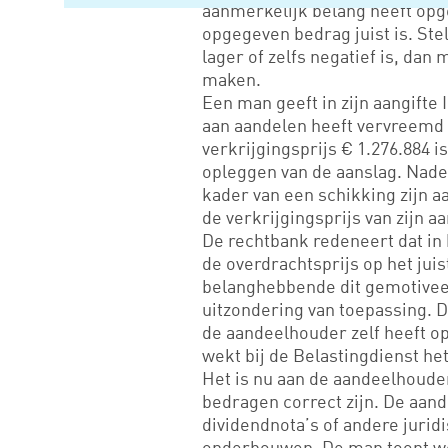
aanmerkelijk belang heeft opg
opgegeven bedrag juist is. Ste
lager of zelfs negatief is, dan 
maken.
Een man geeft in zijn aangifte 
aan aandelen heeft vervreemd t
verkrijgingsprijs € 1.276.884 is
opleggen van de aanslag. Nader
kader van een schikking zijn 
de verkrijgingsprijs van zijn 
De rechtbank redeneert dat in 
de overdrachtsprijs op het juis
belanghebbende dit gemotiveerd
uitzondering van toepassing. 
de aandeelhouder zelf heeft o
wekt bij de Belastingdienst he
Het is nu aan de aandeelhoud
bedragen correct zijn. De aan
dividendnota’s of andere juridi
onderbouwen. De man toont we