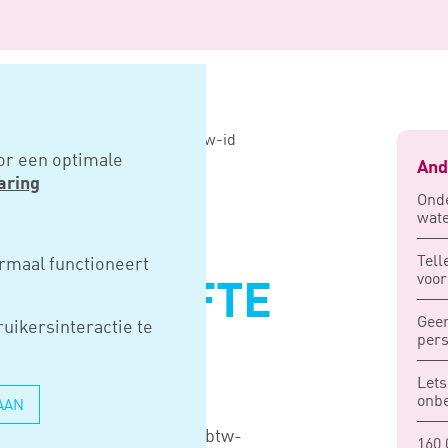
 gestart met uitgifte nieuw btw-id
or een optimale
And
aring
Onde
wate
GDIENST
Tell
rmaal functioneert
voor
ET UITGIFTE
Geen
uikersinteractie te
W-ID
pers
Lets
onbe
AAN
met de uitgifte van nieuwe btw-
160.