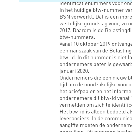
identificatienummers voor o
In het huidige btw-nummer v
BSN verwerkt. Dat is een inbre
wettelijke grondslag voor, zo 
2017. Daarom is de Belastingd
btw-nummers.
Vanaf 10 oktober 2019 ontvan
eenmanszaak van de Belasting
btw-id. In dit nummer is niet 
ondernemers beter is gewaarbo
januari 2020.
Ondernemers die een nieuw btw
tijd om de noodzakelijke voorb
het briefpapier en het inform
ondernemers dit btw-id vanaf 1
vermelden om zich te identifi
Het btw-id is alleen bedoeld a
leveranciers. In de communica
aangifte moeten de ondernem
gebruiken. Dit nummer, bestaa