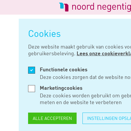
Logo
van
Navigatie
Noord
overslaan
Negentig
Cookies
Home
Nieuws
Belastingdienst
Deze website maakt gebruik van cookies vo
gebruikersbeleving.
Lees onze cookieverkl
OKT 14, 2019
Functionele cookies
BELASTIN
Deze cookies zorgen dat de website no
GESTART M
Marketingcookies
Deze cookies worden gebruikt om gebr
NIEUW BT
meten en de website te verbeteren
ALLE ACCEPTEREN
INSTELLINGEN OPSL
De Belastingdienst is gestart 