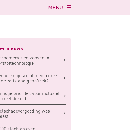
MENU
Navigatie
openen
er nieuws
rnemers zien kansen in
rstoftechnologie
en uren op social media mee
 de zelfstandigenaftrek?
 hoge prioriteit voor inclusief
oneelsbeleid
elschadevergoeding was
last
000 klachten over