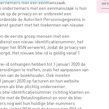
ndernemers met een eenmanszaak.
verz
an ondernemers met een eenmanszaak is hun
uk op de privacy en er ontbreekt een
oordeelde de Autoriteit Persoonsgegevens in
ienst gestart met het toekennen van nieuwe
gen de eerste groep mensen met een
dienst een nieuw-identificatienummer, het
langer het BSN verwerkt, zodat de privacy van
rgd. Het nieuwe btw-id is geldig vanaf 1
-id ontvangen hebben tot 1 januari 2020 de
ereidingen te treffen, zoals het aanpassen van
eren van de boekhouder. Ook moeten
 januari 2020 op facturen en hun website
ceren als btw-plichtig ondernemer.
ls btw-identificatienummer richting klanten en
tie met de Belastingdienst en voor de btw-
ers nog wel hun huidige btw-nummers
nde uit het BSN met de toevoeging B01 of