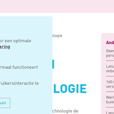
en kansen in waterstoftechnologie
or een optimale
And
aring
Geen
pers
ERS ZIEN
Lets
rmaal functioneert
onbe
N
160.
uikersinteractie te
FTECHNOLOGIE
verz
Wer
buit
AAN
ie FME heeft waterstoftechnologie de
Land