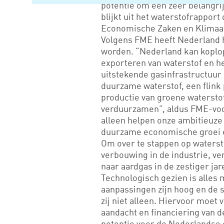
potentie om een zeer belangri
blijkt uit het waterstofrapport
Economische Zaken en Klimaat
Volgens FME heeft Nederland h
worden. “Nederland kan koplop
exporteren van waterstof en h
uitstekende gasinfrastructuur 
duurzame waterstof, een flink 
productie van groene waterstof
verduurzamen”, aldus FME-voor
alleen helpen onze ambitieuze
duurzame economische groei 
Om over te stappen op watersto
verbouwing in de industrie, ve
naar aardgas in de zestiger ja
Technologisch gezien is alles 
aanpassingen zijn hoog en de 
zij niet alleen. Hiervoor moet
aandacht en financiering van d
potentie voor de Nederlandse 