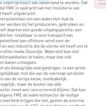
jk exportproduct van Nederland te worden. Dat
 dat FME in opdracht van het ministerie van
 heeft uitgebracht.
et potentieel om een waterstof-hub te
er worden bij het produceren, gebruiken en
eeft daartoe een goede uitgangspositie: een
die her-inzetbaar is voor transport van
potentieel aan offshore-wind voor de
 en een industrie die de sterke wil heeft om te
zitter Ineke Dezentjé. Waterstof kan niet
 klimaatdoelen te halen, maar kan ook
en banen scheppen.
f als belangrijke energiedrager, is een grote
rgelijkbaar met die van de overstap van kolen
ren van de vorige eeuw, noodzakelijk.
mogelijk, maar de kosten van alle
sector moet wel concurrerend blijven. Dat kan
 volgens FME de waterstofsector de nodige
e overheid krijgen die het, gezien de enorme
economie en de CO2-doelstellingen, verdient.