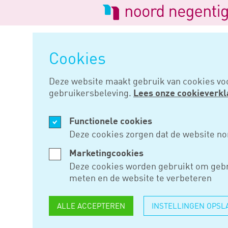
Logo
van
Navigatie
Noord
overslaan
Negentig
Cookies
Home
Nieuws
Ondernemers zi
Deze website maakt gebruik van cookies vo
gebruikersbeleving.
Lees onze cookieverkl
OKT 10, 2019
Functionele cookies
ONDERNEM
Deze cookies zorgen dat de website no
KANSEN I
Marketingcookies
Deze cookies worden gebruikt om gebr
WATERSTO
meten en de website te verbeteren
ALLE ACCEPTEREN
INSTELLINGEN OPSL
Volgens ondernemersorganisat