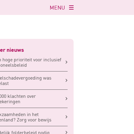
MENU
Navigatie
openen
er nieuws
 hoge prioriteit voor inclusief
oneelsbeleid
elschadevergoeding was
last
000 klachten over
ekeringen
kzaamheden in het
enland? Zorg voor bewijs
elijk folderbeleid nodig