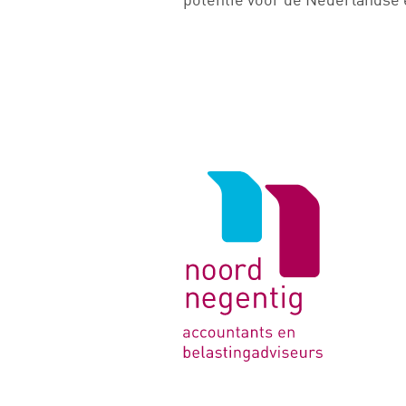
Logo
van
Noord
Negentig