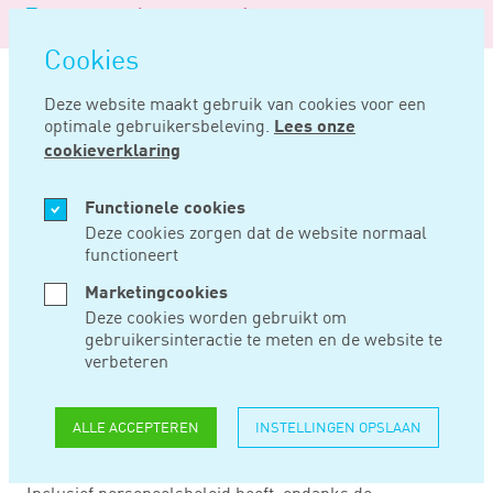
Logo
MENU
Navigatie
van
Navigatie
openen
Noord
Cookies
overslaan
Negentig
Deze website maakt gebruik van cookies voor een
optimale gebruikersbeleving.
Lees onze
Home
Nieuws
Geen hoge prioriteit voor inclusief personeelsbeleid
cookieverklaring
OKT 09, 2019
Functionele cookies
Deze cookies zorgen dat de website normaal
functioneert
GEEN HOGE
Marketingcookies
PRIORITEIT VOOR
Deze cookies worden gebruikt om
gebruikersinteractie te meten en de website te
INCLUSIEF
verbeteren
PERSONEELSBELEID
ALLE ACCEPTEREN
INSTELLINGEN OPSLAAN
Inclusief personeelsbeleid heeft, ondanks de