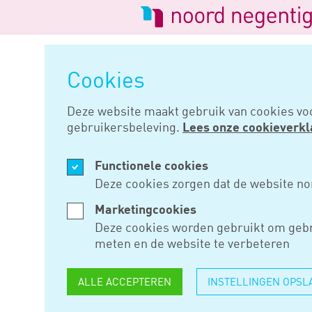
Logo
van
Navigatie
Noord
overslaan
Negentig
Cookies
Home
Nieuws
Belastinggevol
Deze website maakt gebruik van cookies vo
gebruikersbeleving.
Lees onze cookieverkl
DEC 03, 2015
Functionele cookies
BELASTIN
Deze cookies zorgen dat de website no
EMISSIEF
Marketingcookies
Deze cookies worden gebruikt om gebr
meten en de website te verbeteren
Nadat eerder bekend was gewo
ALLE ACCEPTEREN
INSTELLINGEN OPSL
de NOx-uitstoot van dieselaut
heeft gerommeld met de CO2-ui