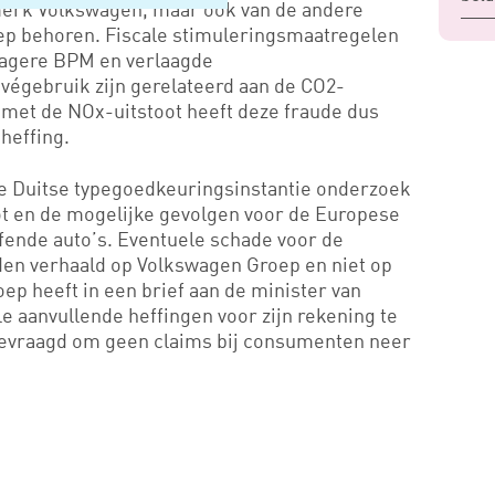
t merk Volkswagen, maar ook van de andere
ep behoren. Fiscale stimuleringsmaatregelen
 lagere BPM en verlaagde
ivégebruik zijn gerelateerd aan de CO2-
 met de NOx-uitstoot heeft deze fraude dus
heffing.
 Duitse typegoedkeuringsinstantie onderzoek
ot en de mogelijke gevolgen voor de Europese
fende auto’s. Eventuele schade voor de
en verhaald op Volkswagen Groep en niet op
p heeft in een brief aan de minister van
e aanvullende heffingen voor zijn rekening te
gevraagd om geen claims bij consumenten neer