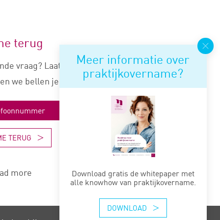
me terug
Meer informatie over
nde vraag? Laat je nummer
praktijkovername?
en we bellen je snel terug.
ME TERUG
ad more
Download gratis de whitepaper met
alle knowhow van praktijkovername.
DOWNLOAD