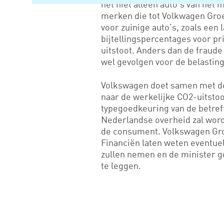
het niet alleen auto's van he
merken die tot Volkwagen Gro
voor zuinige auto’s, zoals een
bijtellingspercentages voor pr
uitstoot. Anders dan de fraude
wel gevolgen voor de belasting
Volkswagen doet samen met de
naar de werkelijke CO2-uitsto
typegoedkeuring van de betref
Nederlandse overheid zal word
de consument. Volkswagen Groe
Financiën laten weten eventuel
zullen nemen en de minister 
te leggen.