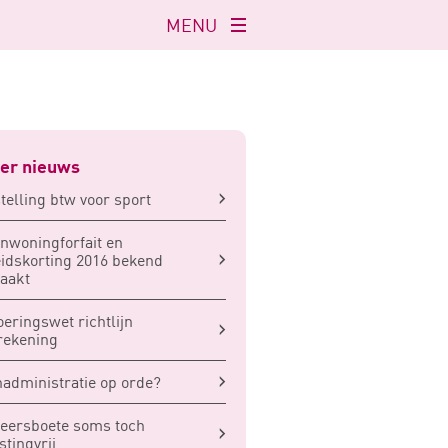
MENU
Navigatie
openen
er nieuws
stelling btw voor sport
nwoningforfait en
idskorting 2016 bekend
aakt
oeringswet richtlijn
rekening
administratie op orde?
eersboete soms toch
stingvrij