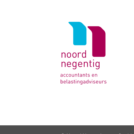
Logo
van
Noord
Negentig