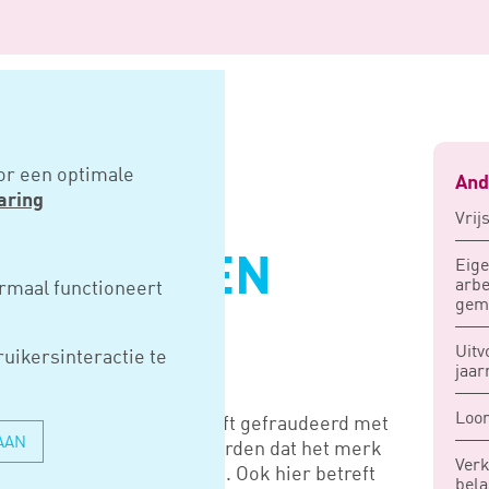
gen emissiefraude
or een optimale
And
aring
Vrij
GGEVOLGEN
Eige
arbe
rmaal functioneert
gem
RAUDE
Uitv
uikersinteractie te
jaar
Loon
rden dat Volkswagen heeft gefraudeerd met
AAN
o’s, is nu ook bekend geworden dat het merk
Verk
tstoot van benzineauto’s. Ook hier betreft
bela