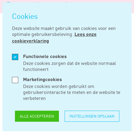
Logo
MENU
Navigatie
van
Navigatie
openen
Noord
Cookies
overslaan
Negentig
Deze website maakt gebruik van cookies voor een
optimale gebruikersbeleving.
Lees onze
Home
Nieuws
Loonadministratie op orde?
cookieverklaring
NOV 26, 2015
Functionele cookies
Deze cookies zorgen dat de website normaal
functioneert
LOONADMINISTRATIE
Marketingcookies
OP ORDE?
Deze cookies worden gebruikt om
gebruikersinteractie te meten en de website te
verbeteren
Door de invoering van de WAS (Wet Aanpak
Schijnconstructies) moet u vanaf 1 januari 2016 rekening
ALLE ACCEPTEREN
INSTELLINGEN OPSLAAN
houden met nieuwe maatregelen. Bent u daar al op
voorbereid?