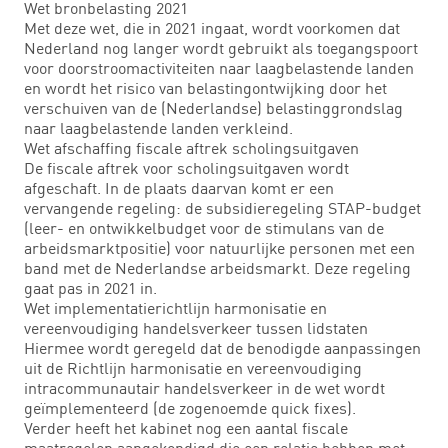
Wet bronbelasting 2021
Met deze wet, die in 2021 ingaat, wordt voorkomen dat
Nederland nog langer wordt gebruikt als toegangspoort
voor doorstroomactiviteiten naar laagbelastende landen
en wordt het risico van belastingontwijking door het
verschuiven van de (Nederlandse) belastinggrondslag
naar laagbelastende landen verkleind.
Wet afschaffing fiscale aftrek scholingsuitgaven
De fiscale aftrek voor scholingsuitgaven wordt
afgeschaft. In de plaats daarvan komt er een
vervangende regeling: de subsidieregeling STAP-budget
(leer- en ontwikkelbudget voor de stimulans van de
arbeidsmarktpositie) voor natuurlijke personen met een
band met de Nederlandse arbeidsmarkt. Deze regeling
gaat pas in 2021 in.
Wet implementatierichtlijn harmonisatie en
vereenvoudiging handelsverkeer tussen lidstaten
Hiermee wordt geregeld dat de benodigde aanpassingen
uit de Richtlijn harmonisatie en vereenvoudiging
intracommunautair handelsverkeer in de wet wordt
geïmplementeerd (de zogenoemde quick fixes).
Verder heeft het kabinet nog een aantal fiscale
maatregelen aangekondigd die een relatie hebben met