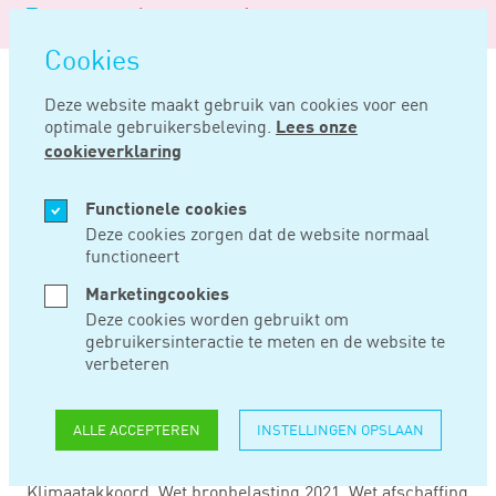
Logo
MENU
Navigatie
van
Navigatie
openen
Noord
Cookies
overslaan
Negentig
Deze website maakt gebruik van cookies voor een
optimale gebruikersbeleving.
Lees onze
Home
Nieuws
Belastingpakket 2020
cookieverklaring
SEP 18, 2019
Functionele cookies
Deze cookies zorgen dat de website normaal
functioneert
BELASTINGPAKKET
Marketingcookies
2020
Deze cookies worden gebruikt om
gebruikersinteractie te meten en de website te
verbeteren
Het belastingpakket bestaat dit jaar uit zes
wetsvoorstellen. Naast het Belastingplan 2020 en de
ALLE ACCEPTEREN
INSTELLINGEN OPSLAAN
Overige Fiscale maatregelen zijn de volgende
wetsvoorstellen ingediend: Wet fiscale maatregelen
Klimaatakkoord, Wet bronbelasting 2021, Wet afschaffing