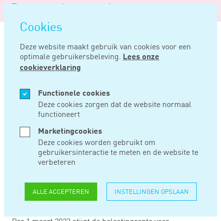
Logo
MENU
Navigatie
van
Navigatie
openen
Noord
Cookies
overslaan
Negentig
Deze website maakt gebruik van cookies voor een
optimale gebruikersbeleving.
Lees onze
Home
Nieuws
Belastingrente voor bv’s per 1 maart 2023 naar 10,5%
cookieverklaring
FEB 16, 2023
Functionele cookies
Deze cookies zorgen dat de website normaal
functioneert
BELASTINGRENTE
Marketingcookies
VOOR BV’S PER 1
Deze cookies worden gebruikt om
gebruikersinteractie te meten en de website te
MAART 2023 NAAR
verbeteren
10,5%
ALLE ACCEPTEREN
INSTELLINGEN OPSLAAN
Per 1 maart 2023 stijgt de belastingrente voor