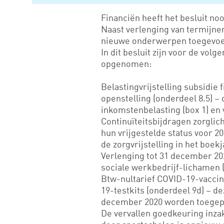
Financiën heeft het besluit n
Naast verlenging van termijne
nieuwe onderwerpen toegevo
In dit besluit zijn voor de v
opgenomen:
Belastingvrijstelling subsidie 
openstelling (onderdeel 8.5) – 
inkomstenbelasting (box 1) en
Continuïteitsbijdragen zorgli
hun vrijgestelde status voor 20
de zorgvrijstelling in het boek
Verlenging tot 31 december 20
sociale werkbedrijf-lichamen (
Btw-nultarief COVID-19-vacci
19-testkits (onderdeel 9d) – 
december 2020 worden toegepas
De vervallen goedkeuring inzak