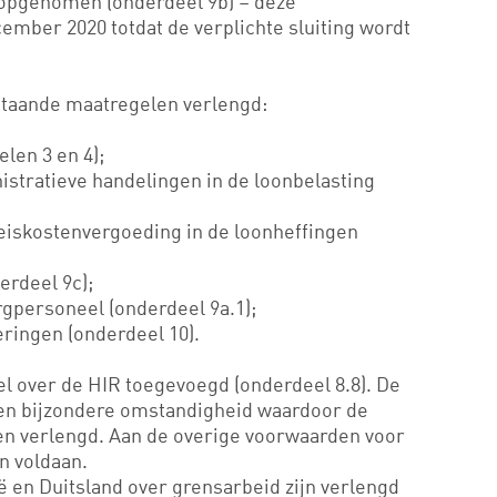
 opgenomen (onderdeel 9b) – deze
ember 2020 totdat de verplichte sluiting wordt
staande maatregelen verlengd:
elen 3 en 4);
istratieve handelingen in de loonbelasting
eiskostenvergoeding in de loonheffingen
erdeel 9c);
rgpersoneel (onderdeel 9a.1);
eringen (onderdeel 10).
el over de HIR toegevoegd (onderdeel 8.8). De
 een bijzondere omstandigheid waardoor de
den verlengd. Aan de overige voorwaarden voor
n voldaan.
en Duitsland over grensarbeid zijn verlengd