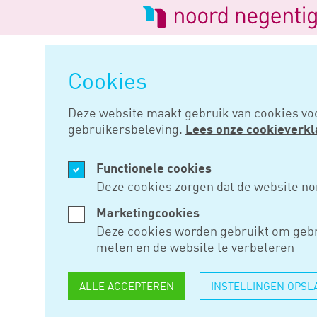
Logo
van
Navigatie
Noord
overslaan
Negentig
Cookies
Home
Nieuws
Besluit noodma
Deze website maakt gebruik van cookies vo
gebruikersbeleving.
Lees onze cookieverkl
JAN 04, 2021
Functionele cookies
BESLUIT
Deze cookies zorgen dat de website no
NOODMAA
Marketingcookies
Deze cookies worden gebruikt om gebr
CORONACR
meten en de website te verbeteren
GEACTUAL
ALLE ACCEPTEREN
INSTELLINGEN OPSL