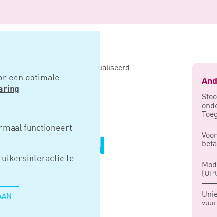
atregelen coronacrisis geactualiseerd
or een optimale
And
aring
Stoo
ond
Toeg
rmaal functioneert
Voor
TREGELEN
beta
uikersinteractie te
ISIS
Mode
(UPO
ISEERD
Unie
AAN
voor