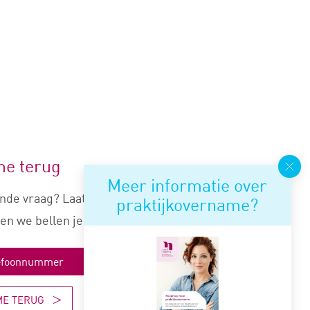
me terug
Meer informatie over
nde vraag? Laat je nummer
praktijkovername?
en we bellen je snel terug.
ME TERUG