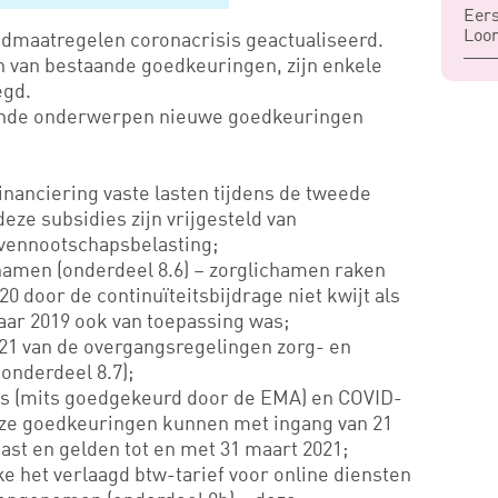
Eers
Loon
oodmaatregelen coronacrisis geactualiseerd.
n van bestaande goedkeuringen, zijn enkele
egd.
olgende onderwerpen nieuwe goedkeuringen
financiering vaste lasten tijdens de tweede
deze subsidies zijn vrijgesteld van
 vennootschapsbelasting;
chamen (onderdeel 8.6) – zorglichamen raken
20 door de continuïteitsbijdrage niet kwijt als
jaar 2019 ook van toepassing was;
21 van de overgangsregelingen zorg- en
onderdeel 8.7);
ns (mits goedgekeurd door de EMA) en COVID-
deze goedkeuringen kunnen met ingang van 21
t en gelden tot en met 31 maart 2021;
e het verlaagd btw-tarief voor online diensten