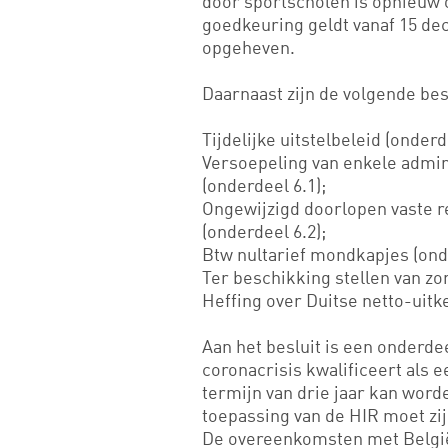
door sportscholen is opnieuw
goedkeuring geldt vanaf 15 dec
opgeheven.
Daarnaast zijn de volgende be
Tijdelijke uitstelbeleid (onderd
Versoepeling van enkele admin
(onderdeel 6.1);
Ongewijzigd doorlopen vaste r
(onderdeel 6.2);
Btw nultarief mondkapjes (ond
Ter beschikking stellen van zo
Heffing over Duitse netto-uitk
Aan het besluit is een onderde
coronacrisis kwalificeert als
termijn van drie jaar kan wor
toepassing van de HIR moet zij
De overeenkomsten met België 