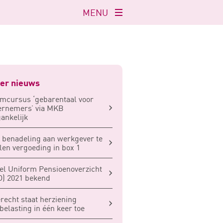
MENU
Navigatie
openen
er nieuws
mcursus ‘gebarentaal voor
ernemers’ via MKB
ankelijk
 benadeling aan werkgever te
len vergoeding in box 1
l Uniform Pensioenoverzicht
) 2021 bekend
recht staat herziening
belasting in één keer toe