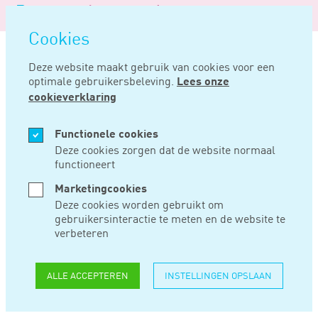
Logo
MENU
Navigatie
van
Navigatie
openen
Noord
Cookies
overslaan
Negentig
Deze website maakt gebruik van cookies voor een
optimale gebruikersbeleving.
Lees onze
Home
Nieuws
Bij misbruik van recht btw verschuldigd over verkapt dividend
cookieverklaring
SEP 19, 2023
Functionele cookies
Deze cookies zorgen dat de website normaal
functioneert
BIJ MISBRUIK VAN
Marketingcookies
RECHT BTW
Deze cookies worden gebruikt om
gebruikersinteractie te meten en de website te
VERSCHULDIGD
verbeteren
OVER VERKAPT
ALLE ACCEPTEREN
INSTELLINGEN OPSLAAN
DIVIDEND