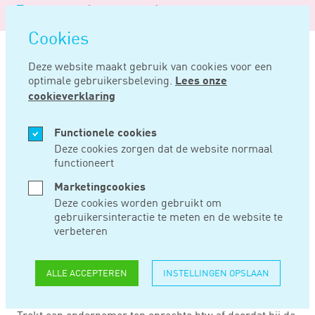
Logo
MENU
Navigatie
van
Navigatie
openen
Noord
Cookies
overslaan
Negentig
Deze website maakt gebruik van cookies voor een
optimale gebruikersbeleving.
Lees onze
Home
Nieuws
Boete voor wijzigen tenaamstelling met adressticker
cookieverklaring
SEP 26, 2023
Functionele cookies
Deze cookies zorgen dat de website normaal
functioneert
BOETE VOOR
Marketingcookies
WIJZIGEN
Deze cookies worden gebruikt om
gebruikersinteractie te meten en de website te
TENAAMSTELLING
verbeteren
MET ADRESSTICKER
ALLE ACCEPTEREN
INSTELLINGEN OPSLAAN
Trekt een ondernemer ten onrechte btw af doordat hij de