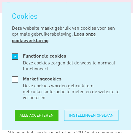
Logo
MENU
Navigatie
van
Navigatie
openen
Noord
Cookies
overslaan
Negentig
Deze website maakt gebruik van cookies voor een
optimale gebruikersbeleving.
Lees onze
Home
Nieuws
Cao-lonen in 2017 minder gestegen dan in 2016
cookieverklaring
JAN 04, 2018
Functionele cookies
Deze cookies zorgen dat de website normaal
functioneert
CAO-LONEN IN 2017
Marketingcookies
MINDER GESTEGEN
Deze cookies worden gebruikt om
gebruikersinteractie te meten en de website te
DAN IN 2016
verbeteren
ALLE ACCEPTEREN
INSTELLINGEN OPSLAAN
De cao-lonen vorig jaar minder gestegen dan in 2016.
Vorig jaar bedroeg de stijging 1,5% tegen 1,8 in 2016.
Alleen in het vierde kwartaal van 2017 is de stijging van