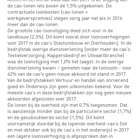
de cao-lonen iets boven de 1,5% uitgekomen. De
contractuele loonkosten (cao-lonen +
werkgeverspremies) stegen vorig jaar net als in 2016
meer dan de cao-lonen.
De grootste cao-loonstijging deed zich voor in de
landbouw (2,3%). Dit komt vooral door loonsverhogingen
voor 2017 in de cao’s Glastuinbouw en Dierhouderij. In de
bedrijfstak overige dienstverlening (onder meer de cao’s
Textielverzorging, Kappersbedrijf en Uitvaartbranche)
was de loonstijging met 1,0% het laagst. In de overige
dienstverlening kwam – gemeten naar de loonsom - voor
42% van de cao's geen nieuw akkoord tot stand in 2017.
Van de bedrijfstakken Verhuur en handel van onroerend
goed en Onderwijs zijn geen uitkomsten bekend. Voor de
meeste cao’s in deze bedrijfstakken zijn nog geen nieuwe
akkoorden afgesloten over 2017.
De lonen bij de overheid zijn met 0,7% toegenomen. Dat
is aanzienlijk minder dan bij de particuliere sector (1,7%)
en de gesubsidieerde sector (1,5%). Dit komt
voornamelijk doordat bij de lopende overheid-cao’s (tot
en met oktober ook bij de cao’s in het onderwijs) in 2017
een lagere loonsverhoging is afgesproken dan in