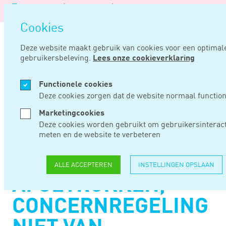
Logo
N
van
Navigatie
o
Noord
Cookies
overslaan
Negentig
Deze website maakt gebruik van cookies voor een optimal
gebruikersbeleving.
Lees onze cookieverklaring
Home
Nieuws
Collectiviteitskorting mag van loon worden afgetrokken, concernregeling niet van toepassing
Functionele cookies
MEI 07, 2025
Deze cookies zorgen dat de website normaal function
Marketingcookies
COLLECTIVITEITSKOR
Deze cookies worden gebruikt om gebruikersinteract
meten en de website te verbeteren
MAG VAN LOON
WORDEN
ALLE ACCEPTEREN
INSTELLINGEN OPSLAAN
AFGETROKKEN,
CONCERNREGELING