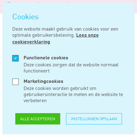
Logo
MENU
Navigatie
van
Navigatie
openen
Noord
Cookies
overslaan
Negentig
Deze website maakt gebruik van cookies voor een
optimale gebruikersbeleving.
Lees onze
Home
Nieuws
De bor kan wel soberder volgens notarissen en adviseurs
cookieverklaring
SEP 21, 2022
Functionele cookies
Deze cookies zorgen dat de website normaal
functioneert
DE BOR KAN WEL
Marketingcookies
SOBERDER
Deze cookies worden gebruikt om
gebruikersinteractie te meten en de website te
VOLGENS
verbeteren
NOTARISSEN EN
ALLE ACCEPTEREN
INSTELLINGEN OPSLAAN
ADVISEURS