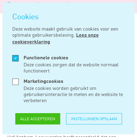
Logo
MENU
Navigatie
van
Navigatie
openen
Noord
Cookies
overslaan
Negentig
Deze website maakt gebruik van cookies voor een
optimale gebruikersbeleving.
Lees onze
Home
Nieuws
Omzetbelasting niet alsnog via herziening terug te vragen
cookieverklaring
SEP 20, 2022
Functionele cookies
Deze cookies zorgen dat de website normaal
functioneert
OMZETBELASTING
Marketingcookies
NIET ALSNOG VIA
Deze cookies worden gebruikt om
gebruikersinteractie te meten en de website te
HERZIENING TERUG
verbeteren
TE VRAGEN
ALLE ACCEPTEREN
INSTELLINGEN OPSLAAN
Hof Arnhem-Leeuwarden heeft geoordeeld dat een