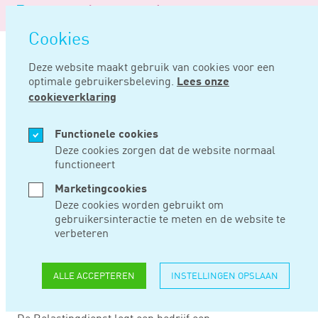
Logo
MENU
Navigatie
van
Navigatie
openen
Noord
Cookies
overslaan
Negentig
Deze website maakt gebruik van cookies voor een
optimale gebruikersbeleving.
Lees onze
Home
Nieuws
Omkering bewijslast geldt niet voor hele naheffingsaanslag
cookieverklaring
SEP 14, 2022
Functionele cookies
Deze cookies zorgen dat de website normaal
functioneert
OMKERING
Marketingcookies
BEWIJSLAST GELDT
Deze cookies worden gebruikt om
gebruikersinteractie te meten en de website te
NIET VOOR HELE
verbeteren
NAHEFFINGSAANSLA
ALLE ACCEPTEREN
INSTELLINGEN OPSLAAN
De Belastingdienst legt een bedrijf een