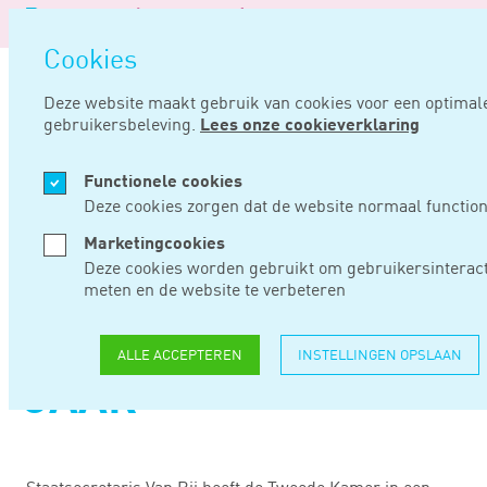
Logo
van
Navigatie
Noord
Cookies
overslaan
Negentig
Deze website maakt gebruik van cookies voor een optimal
gebruikersbeleving.
Lees onze cookieverklaring
Home
Nieuws
Aflossingstermijn coronabelastingschulden soms naar zeven jaar
Functionele cookies
SEP 12, 2022
Deze cookies zorgen dat de website normaal function
Marketingcookies
AFLOSSINGSTERMIJN
Deze cookies worden gebruikt om gebruikersinteract
meten en de website te verbeteren
CORONABELASTINGS
SOMS NAAR ZEVEN
ALLE ACCEPTEREN
INSTELLINGEN OPSLAAN
JAAR
Staatsecretaris Van Rij heeft de Tweede Kamer in een