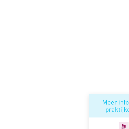
Meer info
praktij