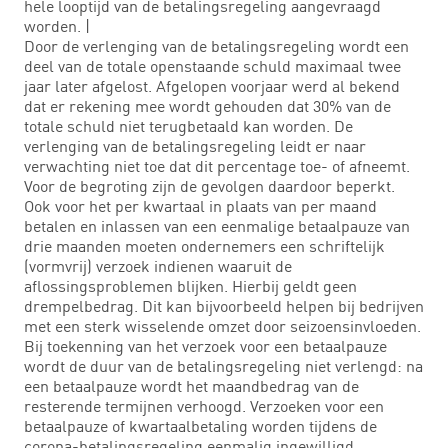
hele looptijd van de betalingsregeling aangevraagd
worden. |
Door de verlenging van de betalingsregeling wordt een
deel van de totale openstaande schuld maximaal twee
jaar later afgelost. Afgelopen voorjaar werd al bekend
dat er rekening mee wordt gehouden dat 30% van de
totale schuld niet terugbetaald kan worden. De
verlenging van de betalingsregeling leidt er naar
verwachting niet toe dat dit percentage toe- of afneemt.
Voor de begroting zijn de gevolgen daardoor beperkt.
Ook voor het per kwartaal in plaats van per maand
betalen en inlassen van een eenmalige betaalpauze van
drie maanden moeten ondernemers een schriftelijk
(vormvrij) verzoek indienen waaruit de
aflossingsproblemen blijken. Hierbij geldt geen
drempelbedrag. Dit kan bijvoorbeeld helpen bij bedrijven
met een sterk wisselende omzet door seizoensinvloeden.
Bij toekenning van het verzoek voor een betaalpauze
wordt de duur van de betalingsregeling niet verlengd: na
een betaalpauze wordt het maandbedrag van de
resterende termijnen verhoogd. Verzoeken voor een
betaalpauze of kwartaalbetaling worden tijdens de
corona-betalingsregeling eenmalig ingewilligd.