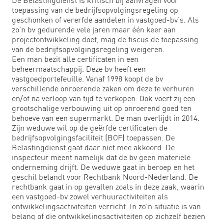
toepassing van de bedrijfsopvolgingsregeling op
geschonken of vererfde aandelen in vastgoed-bv’s. Als
zo’n bv gedurende vele jaren maar één keer aan
projectontwikkeling doet, mag de fiscus de toepassing
van de bedrijfsopvolgingsregeling weigeren.
Een man bezit alle certificaten in een
beheermaatschappij. Deze bv heeft een
vastgoedportefeuille. Vanaf 1998 koopt de bv
verschillende onroerende zaken om deze te verhuren
en/of na verloop van tijd te verkopen. Ook voert zij een
grootschalige verbouwing uit op onroerend goed ten
behoeve van een supermarkt. De man overlijdt in 2014.
Zijn weduwe wil op de geërfde certificaten de
bedrijfsopvolgingsfaciliteit (BOF) toepassen. De
Belastingdienst gaat daar niet mee akkoord. De
inspecteur meent namelijk dat de bv geen materiële
onderneming drijft. De weduwe gaat in beroep en het
geschil belandt voor Rechtbank Noord-Nederland. De
rechtbank gaat in op gevallen zoals in deze zaak, waarin
een vastgoed-bv zowel verhuuractiviteiten als
ontwikkelingsactiviteiten verricht. In zo’n situatie is van
belang of die ontwikkelingsactiviteiten op zichzelf bezien