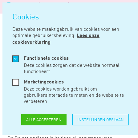
Logo
MENU
Navigatie
van
Navigatie
openen
Noord
Cookies
overslaan
Negentig
Deze website maakt gebruik van cookies voor een
optimale gebruikersbeleving.
Lees onze
Home
Nieuws
Eén project in 16 jaar vastgoedexploitatie: geen bof!
cookieverklaring
SEP 09, 2019
Functionele cookies
Deze cookies zorgen dat de website normaal
functioneert
EÉN PROJECT IN 16
Marketingcookies
JAAR
Deze cookies worden gebruikt om
gebruikersinteractie te meten en de website te
VASTGOEDEXPLOITATI
verbeteren
GEEN BOF!
ALLE ACCEPTEREN
INSTELLINGEN OPSLAAN
De Belastingdienst is kritisch bij aanvragen voor