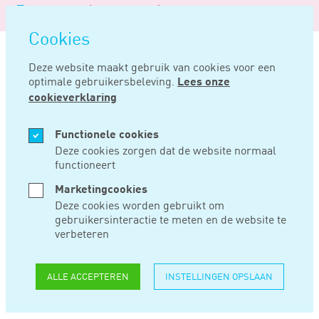
Logo
MENU
Navigatie
van
Navigatie
openen
Noord
Cookies
overslaan
Negentig
Deze website maakt gebruik van cookies voor een
optimale gebruikersbeleving.
Lees onze
Home
Nieuws
Eind maart duidelijkheid over sociale zekerheid grenswerkers
cookieverklaring
FEB 21, 2023
Functionele cookies
Deze cookies zorgen dat de website normaal
functioneert
EIND MAART
Marketingcookies
DUIDELIJKHEID
Deze cookies worden gebruikt om
gebruikersinteractie te meten en de website te
OVER SOCIALE
verbeteren
ZEKERHEID
ALLE ACCEPTEREN
INSTELLINGEN OPSLAAN
GRENSWERKERS