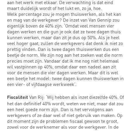
aan het werk met elkaar. De verwachting is dat eind
maart duidelijk wordt of het lukt en, zo ja, hoe.
Welk percentage zou je mogen thuiswerken, als het kan
en mag van de werkgever? De inzet van Van Gennip zou
eigenlijk boven de 40% zijn. ‘Omdat veel mensen vier
dagen werken en die gun je ook dat ze twee dagen thuis
kunnen werken, maar dan zit je dus op 50%. Als je heel
veel hoger gaat, zullen de werkgevers dat denk ik niet zo
prettig vinden. Dan is twee dagen thuiswerken dus een
beetje de norm. We zijn nog aan het zoeken wat die norm
precies moet zijn. Vandaar dat ik me nog niet helemaal
wil vastpinnen op 40%, omdat daar een nadeel aan zit
voor de mensen die vier dagen werken. Maar dit is wel
een beetje het model: twee dagen kunnen thuiswerken in
een vier- of vijfdaagse werkweek’.
Van Rij: ‘Wij hebben als inzet diezelfde 40%. Of
Fiscaliteit
het dan definitief 40% wordt, weten we niet, maar dat zou
een heel goede norm zijn. Dan is het vervolgens aan
werkgevers of ze daar wel of niet gebruik van maken. Op
dit moment zijn de problemen fiscaal gewoon te groot,
zowel voor de werknemer als voor de werkgever. In de