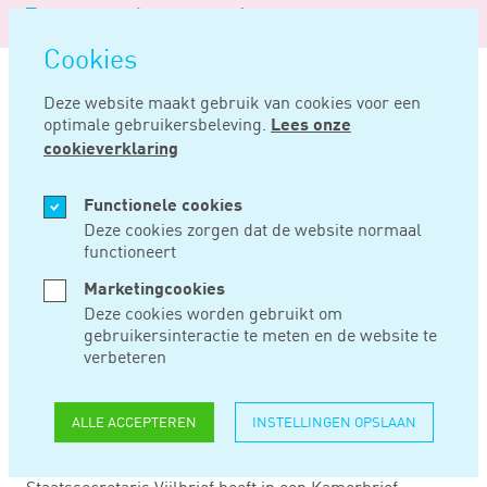
Logo
MENU
Navigatie
van
Navigatie
openen
Noord
Cookies
overslaan
Negentig
Deze website maakt gebruik van cookies voor een
optimale gebruikersbeleving.
Lees onze
Home
Nieuws
Fiscale maatregelen in verband met corona op een rij
cookieverklaring
APR 15, 2020
Functionele cookies
Deze cookies zorgen dat de website normaal
functioneert
FISCALE
Marketingcookies
MAATREGELEN IN
Deze cookies worden gebruikt om
gebruikersinteractie te meten en de website te
VERBAND MET
verbeteren
CORONA OP EEN RIJ
ALLE ACCEPTEREN
INSTELLINGEN OPSLAAN
Staatssecretaris Vijlbrief heeft in een Kamerbrief