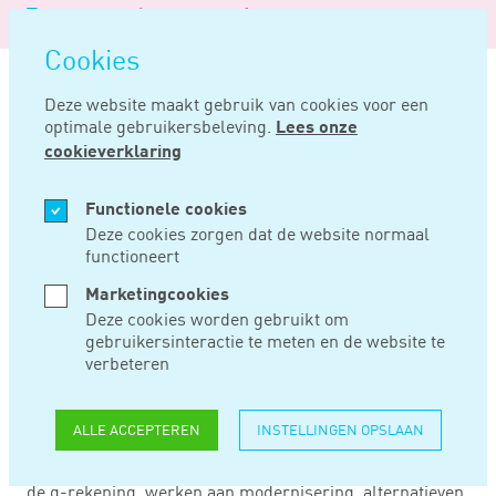
Logo
MENU
Navigatie
van
Navigatie
openen
Noord
Cookies
overslaan
Negentig
Deze website maakt gebruik van cookies voor een
optimale gebruikersbeleving.
Lees onze
Home
Nieuws
G-rekening: op naar versie 2.0
cookieverklaring
NOV 08, 2016
Functionele cookies
Deze cookies zorgen dat de website normaal
functioneert
G-REKENING: OP
Marketingcookies
NAAR VERSIE 2.0
Deze cookies worden gebruikt om
gebruikersinteractie te meten en de website te
verbeteren
Met de 18e halfjaarsrapportage is vorige week ook het
Eindrapport van de werkgroep Verkenning afschaffing g-
ALLE ACCEPTEREN
INSTELLINGEN OPSLAAN
rekening en eventuele alternatieven naar de Tweede
Kamer gestuurd. Belangrijkste conclusie: doorgaan met
de g-rekening, werken aan modernisering, alternatieven