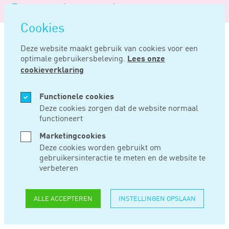
Logo
MENU
Navigatie
van
Navigatie
openen
Noord
Cookies
overslaan
Negentig
Deze website maakt gebruik van cookies voor een
optimale gebruikersbeleving.
Lees onze
Home
Nieuws
Geen overschrijding beroepstermijn als fiscus niet doorzendt
cookieverklaring
FEB 18, 2020
Functionele cookies
Deze cookies zorgen dat de website normaal
functioneert
GEEN
Marketingcookies
OVERSCHRIJDING
Deze cookies worden gebruikt om
gebruikersinteractie te meten en de website te
BEROEPSTERMIJN
verbeteren
ALS FISCUS NIET
ALLE ACCEPTEREN
INSTELLINGEN OPSLAAN
DOORZENDT