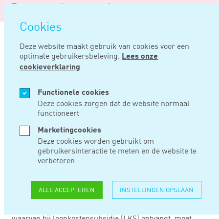
Logo
MENU
Navigatie
van
Navigatie
openen
Noord
Cookies
overslaan
Negentig
Deze website maakt gebruik van cookies voor een
optimale gebruikersbeleving.
Lees onze
Home
Nieuws
Geen verrekening loonkostensubsidie met now
cookieverklaring
APR 21, 2020
Functionele cookies
Deze cookies zorgen dat de website normaal
functioneert
GEEN VERREKENING
Marketingcookies
LOONKOSTENSUBSID
Deze cookies worden gebruikt om
gebruikersinteractie te meten en de website te
MET NOW
verbeteren
ALLE ACCEPTEREN
INSTELLINGEN OPSLAAN
In de NOW-regeling staat dat een werkgever die gebruik
mag maken van deze regeling, dit aan de gemeente
waarvan hij loonkostensubsidie (LKS) ontvangt, moet