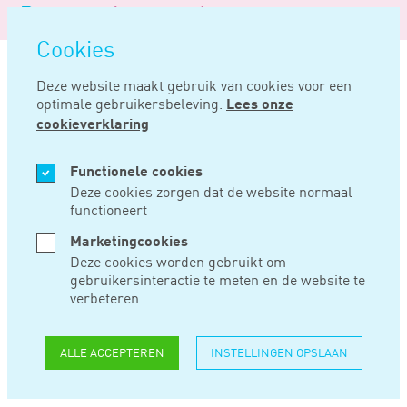
Logo
MENU
Navigatie
van
Navigatie
openen
Noord
Cookies
overslaan
Negentig
Deze website maakt gebruik van cookies voor een
optimale gebruikersbeleving.
Lees onze
Home
Nieuws
Uwv houdt rekening met coronacrisis bij claimbeoordeling wia
cookieverklaring
APR 16, 2020
Functionele cookies
Deze cookies zorgen dat de website normaal
functioneert
UWV HOUDT
Marketingcookies
REKENING MET
Deze cookies worden gebruikt om
gebruikersinteractie te meten en de website te
CORONACRISIS BIJ
verbeteren
CLAIMBEOORDELING
ALLE ACCEPTEREN
INSTELLINGEN OPSLAAN
WIA