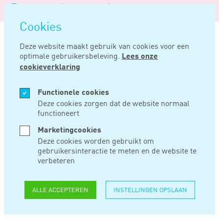
Logo
MENU
Navigatie
van
Navigatie
openen
Noord
Cookies
overslaan
Negentig
Deze website maakt gebruik van cookies voor een
optimale gebruikersbeleving.
Lees onze
Home
Nieuws
Gelijkere beloning zzp&#039;ers en werknemers noodzakelijk
cookieverklaring
DEC 12, 2018
Functionele cookies
Deze cookies zorgen dat de website normaal
functioneert
GELIJKERE
Marketingcookies
BELONING
Deze cookies worden gebruikt om
gebruikersinteractie te meten en de website te
ZZP&#039;ERS EN
verbeteren
WERKNEMERS
ALLE ACCEPTEREN
INSTELLINGEN OPSLAAN
NOODZAKELIJK