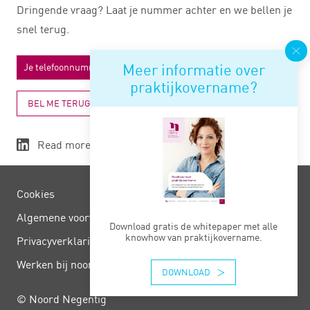
Dringende vraag? Laat je nummer achter en we bellen je
snel terug.
Meer informatie over
praktijkovername?
BEL ME TERUG
Read more
Cookies
Algemene voorwaarden
Download gratis de whitepaper met alle
knowhow van praktijkovername.
Privacy­verklaring
Werken bij noord negentig
DOWNLOAD
© Noord Negentig