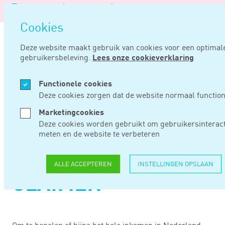
Logo
van
Navigatie
Noord
Cookies
overslaan
Negentig
Deze website maakt gebruik van cookies voor een optimal
gebruikersbeleving.
Lees onze cookieverklaring
Home
Nieuws
Grensarbeider kan toch hypotheekrenteaftrek claimen
Functionele cookies
MEI 17, 2023
Deze cookies zorgen dat de website normaal function
Marketingcookies
GRENSARBEIDER
Deze cookies worden gebruikt om gebruikersinteract
meten en de website te verbeteren
KAN TOCH
HYPOTHEEKRENTEAF
ALLE ACCEPTEREN
INSTELLINGEN OPSLAAN
CLAIMEN
Om te bepalen of bijna het hele inkomen in Nederland