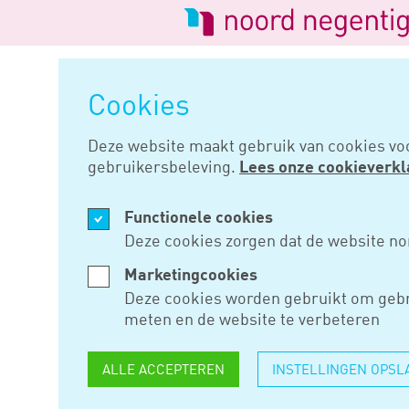
Logo
van
Navigatie
Noord
overslaan
Negentig
Cookies
Home
Nieuws
Stakingswinstli
Deze website maakt gebruik van cookies vo
gebruikersbeleving.
Lees onze cookieverkl
MEI 15, 2023
Functionele cookies
STAKINGS
Deze cookies zorgen dat de website no
NIET AFT
Marketingcookies
Deze cookies worden gebruikt om gebr
BIJDRAGE
meten en de website te verbeteren
ALLE ACCEPTEREN
INSTELLINGEN OPSL
Voor een aftrek op het bijdrag