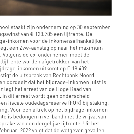
chool staakt zijn onderneming op 30 september
ngswinst van € 128.785 een lijfrente. De
rage-inkomen voor de inkomensafhankelijke
 legt een Zvw-aanslag op naar het maximum
4. Volgens de ex-ondernemer moet de
lijfrente worden afgetrokken van het
ijdrage-inkomen uitkomt op € 18.409.
igt de uitspraak van Rechtbank Noord-
en oordeelt dat het bijdrage-inkomen juist is
 legt het arrest van de Hoge Raad van
 In dit arrest wordt geen onderscheid
een fiscale oudedagsreserve (FOR) bij staking,
ing. Voor een aftrek op het bijdrage-inkomen
rente is bedongen in verband met de vrijval van
sprake van een dergelijke lijfrente. Uit het
februari 2022 volgt dat de wetgever gevallen