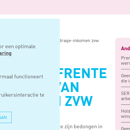
jfrente niet aftrekbaar van bijdrage-inkomen zvw
or een optimale
And
aring
Prem
werv
WINSTLIJFRENTE
Geen
rmaal functioneert
die 
REKBAAR VAN
SER 
uikersinteractie te
-INKOMEN ZVW
arb
Hold
wins
AAN
e-inkomen moet de lijfrente zijn bedongen in
Geen