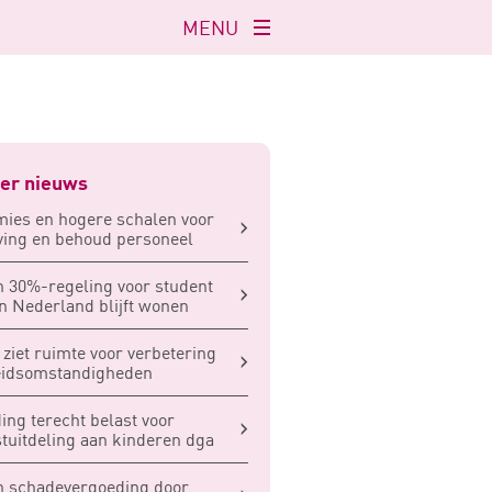
MENU
Navigatie
openen
er nieuws
ies en hogere schalen voor
ing en behoud personeel
 30%-regeling voor student
in Nederland blijft wonen
ziet ruimte voor verbetering
eidsomstandigheden
ing terecht belast voor
tuitdeling aan kinderen dga
 schadevergoeding door