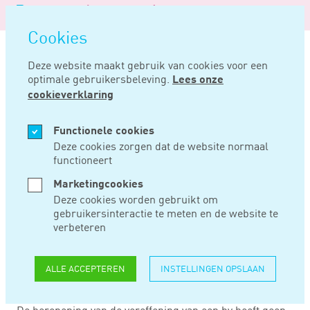
Logo
MENU
Navigatie
van
Navigatie
openen
Noord
Cookies
overslaan
Negentig
Deze website maakt gebruik van cookies voor een
optimale gebruikersbeleving.
Lees onze
Home
Nieuws
Heropening vereffening bv beïnvloedt ib-heffing niet
cookieverklaring
MEI 14, 2025
Functionele cookies
Deze cookies zorgen dat de website normaal
functioneert
HEROPENING
Marketingcookies
VEREFFENING BV
Deze cookies worden gebruikt om
gebruikersinteractie te meten en de website te
BEÏNVLOEDT IB-
verbeteren
HEFFING NIET
ALLE ACCEPTEREN
INSTELLINGEN OPSLAAN
De heropening van de vereffening van een bv heeft geen