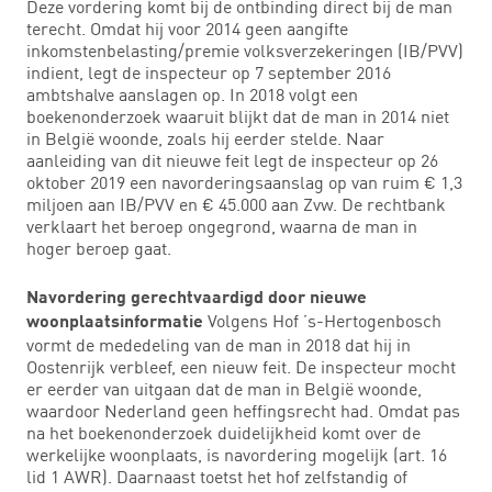
Deze vordering komt bij de ontbinding direct bij de man
terecht. Omdat hij voor 2014 geen aangifte
inkomstenbelasting/premie volksverzekeringen (IB/PVV)
indient, legt de inspecteur op 7 september 2016
ambtshalve aanslagen op. In 2018 volgt een
boekenonderzoek waaruit blijkt dat de man in 2014 niet
in België woonde, zoals hij eerder stelde. Naar
aanleiding van dit nieuwe feit legt de inspecteur op 26
oktober 2019 een navorderingsaanslag op van ruim € 1,3
miljoen aan IB/PVV en € 45.000 aan Zvw. De rechtbank
verklaart het beroep ongegrond, waarna de man in
hoger beroep gaat.
Navordering gerechtvaardigd door nieuwe
Volgens Hof ’s-Hertogenbosch
woonplaatsinformatie
vormt de mededeling van de man in 2018 dat hij in
Oostenrijk verbleef, een nieuw feit. De inspecteur mocht
er eerder van uitgaan dat de man in België woonde,
waardoor Nederland geen heffingsrecht had. Omdat pas
na het boekenonderzoek duidelijkheid komt over de
werkelijke woonplaats, is navordering mogelijk (art. 16
lid 1 AWR). Daarnaast toetst het hof zelfstandig of