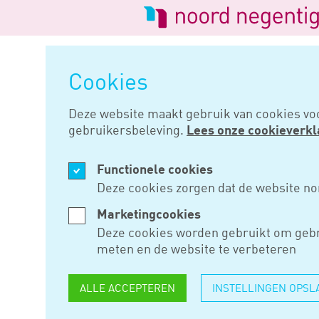
Logo
van
Navigatie
Noord
overslaan
Negentig
Cookies
Home
Nieuws
Huishoudens b
Deze website maakt gebruik van cookies vo
gebruikersbeleving.
Lees onze cookieverkl
AUG 10, 2016
Functionele cookies
HUISHOUD
Deze cookies zorgen dat de website no
MERENDE
Marketingcookies
Deze cookies worden gebruikt om gebr
MILIEUBE
meten en de website te verbeteren
ALLE ACCEPTEREN
INSTELLINGEN OPSL
Vorig jaar werd er € 24,6 milj