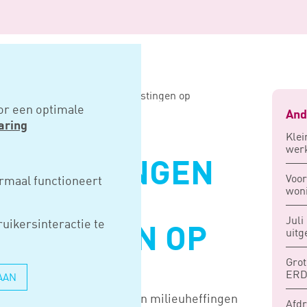
rengen merendeel milieubelastingen op
or een optimale
And
aring
Klei
wer
ENS BRENGEN
Voo
rmaal functioneert
won
EL
Juli
uikersinteractie te
LASTINGEN OP
uitg
Grot
ERD
AAN
ard aan milieubelastingen en milieuheffingen
Afdr