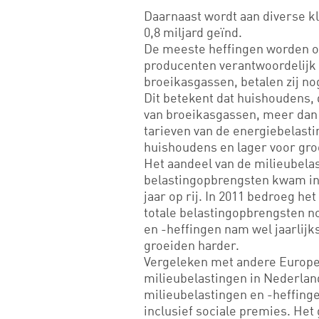
Daarnaast wordt aan diverse kl
0,8 miljard geïnd.
De meeste heffingen worden 
producenten verantwoordelijk z
broeikasgassen, betalen zij nog
Dit betekent dat huishoudens, 
van broeikasgassen, meer dan 
tarieven van de energiebelasti
huishoudens en lager voor gro
Het aandeel van de milieubelas
belastingopbrengsten kwam in 2
jaar op rij. In 2011 bedroeg he
totale belastingopbrengsten n
en -heffingen nam wel jaarlijk
groeiden harder.
Vergeleken met andere Europes
milieubelastingen in Nederlan
milieubelastingen en -heffinge
inclusief sociale premies. Het