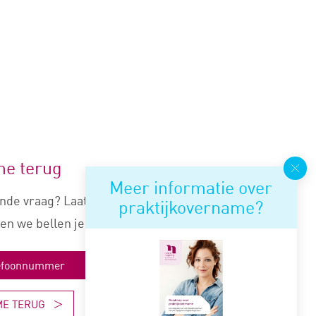
me terug
Meer informatie over
nde vraag? Laat je nummer
praktijkovername?
en we bellen je snel terug.
ME TERUG