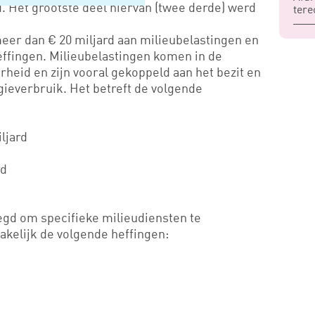
. Het grootste deel hiervan (twee derde) werd
tere
meer dan € 20 miljard aan milieubelastingen en
effingen. Milieubelastingen komen in de
heid en zijn vooral gekoppeld aan het bezit en
gieverbruik. Het betreft de volgende
ljard
rd
gd om specifieke milieudiensten te
zakelijk de volgende heffingen: