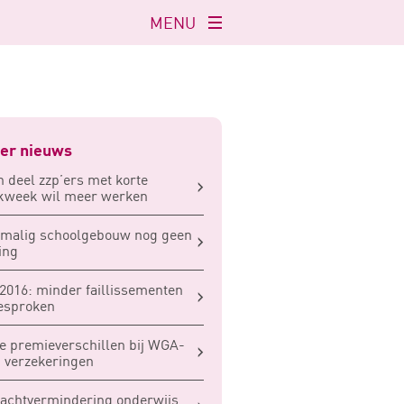
MENU
Navigatie
openen
er nieuws
n deel zzp’ers met korte
kweek wil meer werken
rmalig schoolgebouw nog geen
ing
 2016: minder faillissementen
esproken
e premieverschillen bij WGA-
 verzekeringen
achtvermindering onderwijs