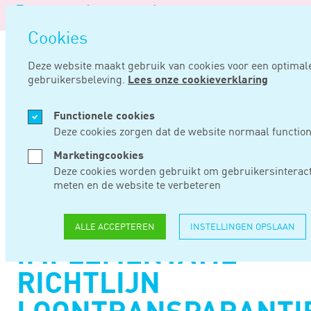
Logo
van
Navigatie
Noord
Cookies
overslaan
Negentig
Deze website maakt gebruik van cookies voor een optimal
gebruikersbeleving.
Lees onze cookieverklaring
Home
Nieuws
Internetconsultatie wetsvoorstel wet implementatie richtlijn loontransparantie mannen en vrouwen
Functionele cookies
APR 03, 2025
Deze cookies zorgen dat de website normaal function
Marketingcookies
INTERNETCONSULTAT
Deze cookies worden gebruikt om gebruikersinteract
meten en de website te verbeteren
WETSVOORSTEL
WET
ALLE ACCEPTEREN
INSTELLINGEN OPSLAAN
IMPLEMENTATIE
RICHTLIJN