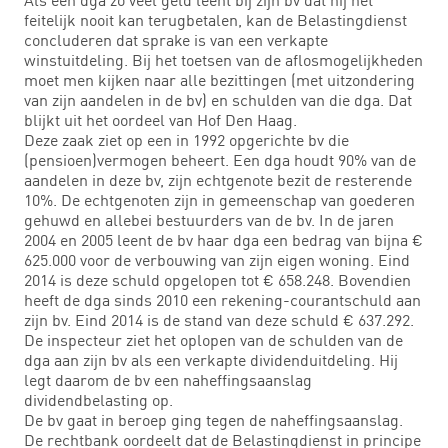
feitelijk nooit kan terugbetalen, kan de Belastingdienst
concluderen dat sprake is van een verkapte
winstuitdeling. Bij het toetsen van de aflosmogelijkheden
moet men kijken naar alle bezittingen (met uitzondering
van zijn aandelen in de bv) en schulden van die dga. Dat
blijkt uit het oordeel van Hof Den Haag.
Deze zaak ziet op een in 1992 opgerichte bv die
(pensioen)vermogen beheert. Een dga houdt 90% van de
aandelen in deze bv, zijn echtgenote bezit de resterende
10%. De echtgenoten zijn in gemeenschap van goederen
gehuwd en allebei bestuurders van de bv. In de jaren
2004 en 2005 leent de bv haar dga een bedrag van bijna €
625.000 voor de verbouwing van zijn eigen woning. Eind
2014 is deze schuld opgelopen tot € 658.248. Bovendien
heeft de dga sinds 2010 een rekening-courantschuld aan
zijn bv. Eind 2014 is de stand van deze schuld € 637.292.
De inspecteur ziet het oplopen van de schulden van de
dga aan zijn bv als een verkapte dividenduitdeling. Hij
legt daarom de bv een naheffingsaanslag
dividendbelasting op.
De bv gaat in beroep ging tegen de naheffingsaanslag.
De rechtbank oordeelt dat de Belastingdienst in principe