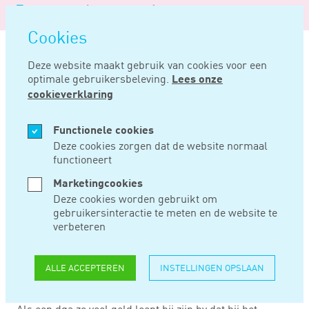
Logo
MENU
Navigatie
van
Navigatie
openen
Noord
Cookies
overslaan
Negentig
Deze website maakt gebruik van cookies voor een
optimale gebruikersbeleving.
Lees onze
Home
Nieuws
Kijk bij toets verkapt dividend naar totale vermogen
cookieverklaring
MRT 10, 2021
Functionele cookies
Deze cookies zorgen dat de website normaal
functioneert
KIJK BIJ TOETS
Marketingcookies
VERKAPT DIVIDEND
Deze cookies worden gebruikt om
gebruikersinteractie te meten en de website te
NAAR TOTALE
verbeteren
VERMOGEN
ALLE ACCEPTEREN
INSTELLINGEN OPSLAAN
Als een dga zo veel geld leent bij zijn bv dat hij het