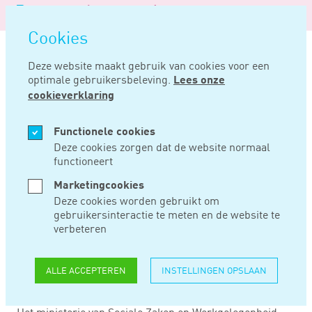
Logo
MENU
Navigatie
van
Navigatie
openen
Noord
Cookies
overslaan
Negentig
Deze website maakt gebruik van cookies voor een
optimale gebruikersbeleving.
Lees onze
Home
Nieuws
Algemene criteria voor thuiswerken beschikbaar
cookieverklaring
MRT 04, 2021
Functionele cookies
Deze cookies zorgen dat de website normaal
functioneert
ALGEMENE
Marketingcookies
CRITERIA VOOR
Deze cookies worden gebruikt om
gebruikersinteractie te meten en de website te
THUISWERKEN
verbeteren
BESCHIKBAAR
ALLE ACCEPTEREN
INSTELLINGEN OPSLAAN
Het ministerie van Sociale Zaken en Werkgelegenheid