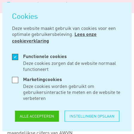
Logo
MENU
Navigatie
van
Navigatie
openen
Noord
Cookies
overslaan
Negentig
Deze website maakt gebruik van cookies voor een
optimale gebruikersbeleving.
Lees onze
Home
Nieuws
Loonafspraken weer boven 3%
cookieverklaring
AUG 18, 2022
Functionele cookies
Deze cookies zorgen dat de website normaal
functioneert
LOONAFSPRAKEN
Marketingcookies
WEER BOVEN 3%
Deze cookies worden gebruikt om
gebruikersinteractie te meten en de website te
verbeteren
De loonafspraken die in juli zijn gemaakt, komen uit op
een maandgemiddelde van 3,5%. In juni was dat
ALLE ACCEPTEREN
INSTELLINGEN OPSLAAN
gemiddelde 4,1%. Daardoor komt het gemiddelde voor
heel 2022 ruim boven de 3% uit (3,2%). Dit blijkt uit de
maandelijkse cijfers van AWVN.