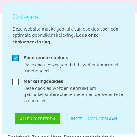
Logo
MENU
Navigatie
van
Navigatie
openen
Noord
Cookies
overslaan
Negentig
Deze website maakt gebruik van cookies voor een
optimale gebruikersbeleving.
Lees onze
Home
Nieuws
Lucratief belang nog lucratiever in het buitenland?
cookieverklaring
MRT 20, 2024
Functionele cookies
Deze cookies zorgen dat de website normaal
functioneert
LUCRATIEF BELANG
Marketingcookies
NOG LUCRATIEVER
Deze cookies worden gebruikt om
gebruikersinteractie te meten en de website te
IN HET
verbeteren
BUITENLAND?
ALLE ACCEPTEREN
INSTELLINGEN OPSLAAN
Rechtbank Zeeland-West-Brabant oordeelt dat de