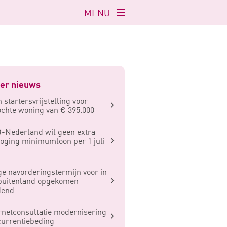
MENU
Navigatie
openen
er nieuws
 startersvrijstelling voor
chte woning van € 395.000
Nederland wil geen extra
oging minimumloon per 1 juli
4
e navorderingstermijn voor in
buitenland opgekomen
dend
rnetconsultatie modernisering
urrentiebeding