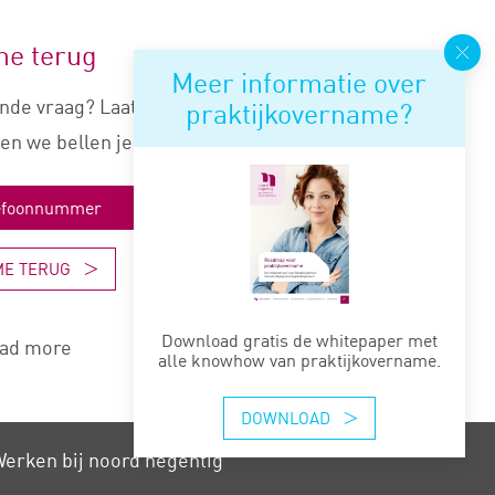
me terug
Meer informatie over
nde vraag? Laat je nummer
praktijkovername?
en we bellen je snel terug.
ME TERUG
Download gratis de whitepaper met
ad more
alle knowhow van praktijkovername.
DOWNLOAD
erken bij noord negentig