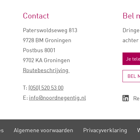
Contact
Bel 
Paterswoldseweg 813
Dringe
9728 BM Groningen
achter 
Postbus 8001
9702 KA Groningen
Routebeschrijving
BEL 
T:
(050) 520 53 00
E:
info@noordnegentig.nl
Re
es
Algemene voorwaarden
Privacy­verklaring
W