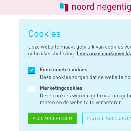
Logo
van
Navigatie
Noord
overslaan
Negentig
Cookies
Home
Nieuws
Deze website maakt gebruik van cookies vo
gebruikersbeleving.
Lees onze cookieverkl
MRT 19, 2024
Functionele cookies
WIJZIGING
Deze cookies zorgen dat de website no
SUBSIDIE
Marketingcookies
Deze cookies worden gebruikt om gebr
PRAKTIJKL
meten en de website te verbeteren
DERDE LE
ALLE ACCEPTEREN
INSTELLINGEN OPSL