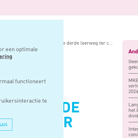
Wijziging subsidieregeling praktijkleren in de derde leerweg ter consultatie
or een optimale
And
aring
Geen
geko
MKB-
rmaal functioneert
verh
REGELING
202
uikersinteractie te
EREN IN DE
Lang
het 
divi
ERWEG TER
AAN
Inte
conc