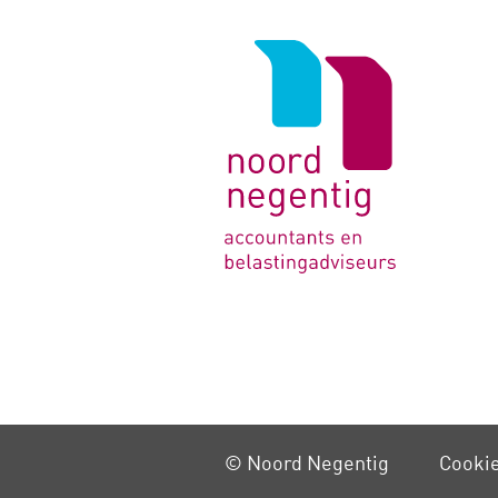
Logo
van
Noord
Negentig
© Noord Negentig
Cooki