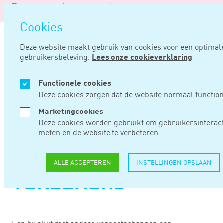
Logo
van
Navigatie
Noord
Cookies
overslaan
Negentig
Deze website maakt gebruik van cookies voor een optimal
gebruikersbeleving.
Lees onze cookieverklaring
Home
Nieuws
Minderheidsaandeelhouder misschien niet sociaal verzekerd
Functionele cookies
FEB 22, 2022
Deze cookies zorgen dat de website normaal function
Marketingcookies
MINDERHEIDSAANDE
Deze cookies worden gebruikt om gebruikersinteract
meten en de website te verbeteren
MISSCHIEN NIET
SOCIAAL
ALLE ACCEPTEREN
INSTELLINGEN OPSLAAN
VERZEKERD
Een bv sluit met andere vennootschappen een