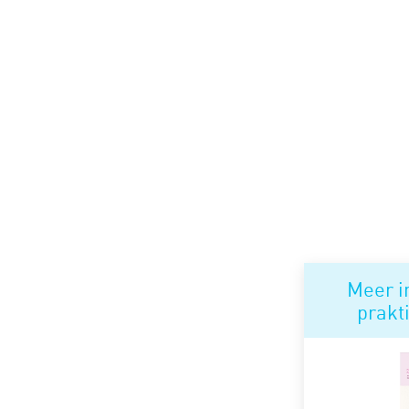
Meer i
prakt