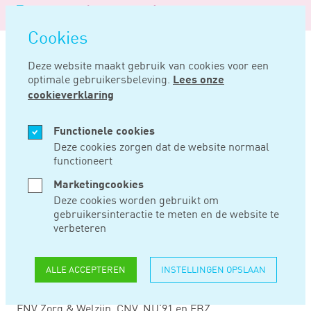
Logo
MENU
Navigatie
van
Navigatie
openen
Noord
Cookies
overslaan
Negentig
Deze website maakt gebruik van cookies voor een
optimale gebruikersbeleving.
Lees onze
Home
Nieuws
Nieuwe cao op komst
cookieverklaring
NOV 15, 2016
Functionele cookies
Deze cookies zorgen dat de website normaal
functioneert
NIEUWE CAO OP
Marketingcookies
KOMST
Deze cookies worden gebruikt om
gebruikersinteractie te meten en de website te
verbeteren
Op 9 november jl. zijn de onderhandelingen over de
totstandkoming van de eerste cao Kraamzorg gestart.
ALLE ACCEPTEREN
INSTELLINGEN OPSLAAN
Aan de onderhandelingen wordt deelgenomen door
werkgeversorganisatie Bo Geboortezorg en de bonden
FNV Zorg & Welzijn, CNV, NU’91 en FBZ.