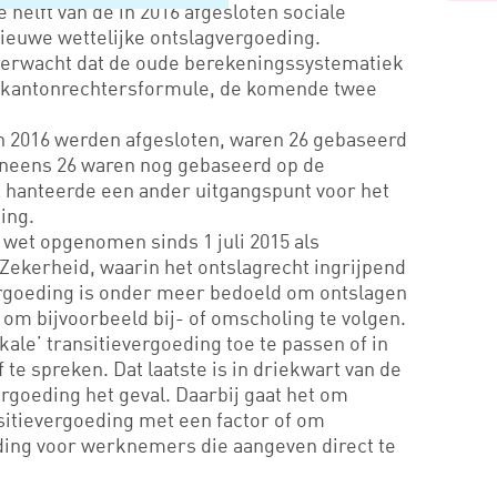
e helft van de in 2016 afgesloten sociale
nieuwe wettelijke ontslagvergoeding.
erwacht dat de oude berekeningssystematiek
e kantonrechtersformule, de komende twee
in 2016 werden afgesloten, waren 26 gebaseerd
eneens 26 waren nog gebaseerd op de
 hanteerde een ander uitgangspunt voor het
ing.
e wet opgenomen sinds 1 juli 2015 als
Zekerheid, waarin het ontslagrecht ingrijpend
ergoeding is onder meer bedoeld om ontslagen
 om bijvoorbeeld bij- of omscholing te volgen.
‘kale’ transitievergoeding toe te passen of in
af te spreken. Dat laatste is in driekwart van de
rgoeding het geval. Daarbij gaat het om
sitievergoeding met een factor of om
ding voor werknemers die aangeven direct te