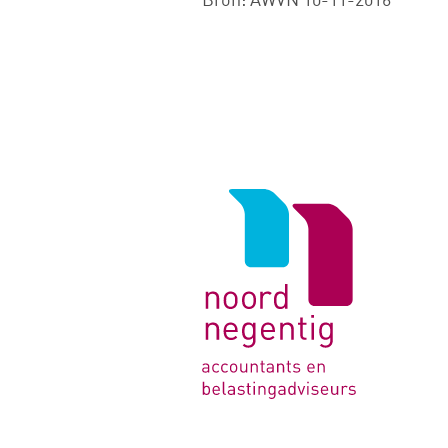
Logo
van
Noord
Negentig