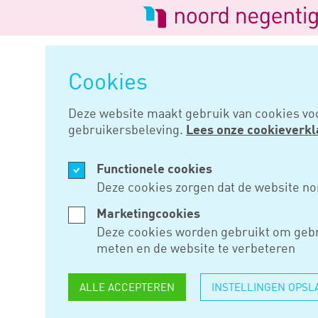
Logo
van
Navigatie
Noord
overslaan
Negentig
Cookies
Home
Nieuws
Transitievergoe
Deze website maakt gebruik van cookies vo
gebruikersbeleving.
Lees onze cookieverkl
NOV 14, 2016
Functionele cookies
TRANSITI
Deze cookies zorgen dat de website no
VAKER UIT
Marketingcookies
Deze cookies worden gebruikt om gebr
REORGANI
meten en de website te verbeteren
ALLE ACCEPTEREN
INSTELLINGEN OPSL
De transitievergoeding is stee