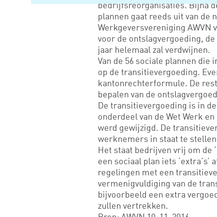
bedrijfsreorganisaties. Bijna d
plannen gaat reeds uit van de 
Werkgeversvereniging AWVN v
voor de ontslagvergoeding, d
jaar helemaal zal verdwijnen.
Van de 56 sociale plannen die 
op de transitievergoeding. Ev
kantonrechterformule. De rest
bepalen van de ontslagvergoed
De transitievergoeding is in d
onderdeel van de Wet Werk en 
werd gewijzigd. De transitiev
werknemers in staat te stellen
Het staat bedrijven vrij om de 
een sociaal plan iets ‘extra’s’ 
regelingen met een transitieve
vermenigvuldiging van de tran
bijvoorbeeld een extra vergoe
zullen vertrekken.
Bron: AWVN 10-11-2016