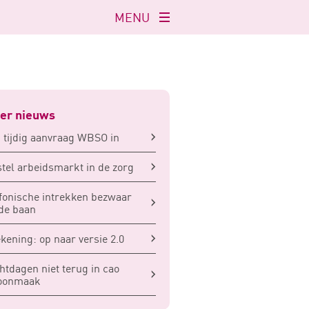
MENU
Navigatie
openen
er nieuws
 tijdig aanvraag WBSO in
tel arbeidsmarkt in de zorg
fonische intrekken bezwaar
de baan
kening: op naar versie 2.0
tdagen niet terug in cao
oonmaak