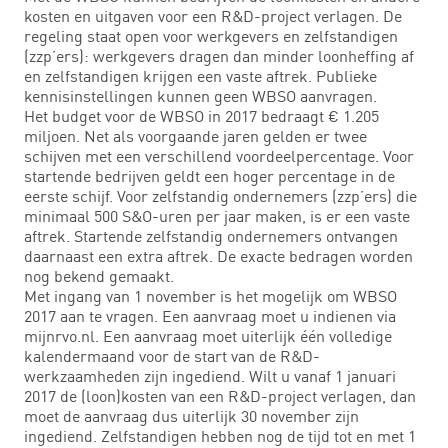
kosten en uitgaven voor een R&D-project verlagen. De
regeling staat open voor werkgevers en zelfstandigen
(zzp’ers): werkgevers dragen dan minder loonheffing af
en zelfstandigen krijgen een vaste aftrek. Publieke
kennisinstellingen kunnen geen WBSO aanvragen.
Het budget voor de WBSO in 2017 bedraagt € 1.205
miljoen. Net als voorgaande jaren gelden er twee
schijven met een verschillend voordeelpercentage. Voor
startende bedrijven geldt een hoger percentage in de
eerste schijf. Voor zelfstandig ondernemers (zzp’ers) die
minimaal 500 S&O-uren per jaar maken, is er een vaste
aftrek. Startende zelfstandig ondernemers ontvangen
daarnaast een extra aftrek. De exacte bedragen worden
nog bekend gemaakt.
Met ingang van 1 november is het mogelijk om WBSO
2017 aan te vragen. Een aanvraag moet u indienen via
mijnrvo.nl. Een aanvraag moet uiterlijk één volledige
kalendermaand voor de start van de R&D-
werkzaamheden zijn ingediend. Wilt u vanaf 1 januari
2017 de (loon)kosten van een R&D-project verlagen, dan
moet de aanvraag dus uiterlijk 30 november zijn
ingediend. Zelfstandigen hebben nog de tijd tot en met 1