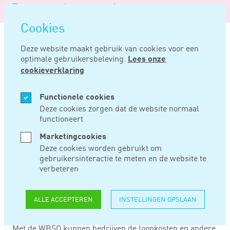
Logo
MENU
Navigatie
van
Navigatie
openen
Noord
Cookies
overslaan
Negentig
Deze website maakt gebruik van cookies voor een
optimale gebruikersbeleving.
Lees onze
Home
Nieuws
Dien tijdig aanvraag wbso in
cookieverklaring
NOV 10, 2016
Functionele cookies
Deze cookies zorgen dat de website normaal
functioneert
DIEN TIJDIG
Marketingcookies
AANVRAAG WBSO IN
Deze cookies worden gebruikt om
gebruikersinteractie te meten en de website te
verbeteren
Werkgevers die in januari meteen gebruik willen maken
van de WBSO dienen uiterlijk 30 november hun aanvraag
ALLE ACCEPTEREN
INSTELLINGEN OPSLAAN
in te dienen. Dit kan via de site van de Rijksdienst Voor
Ondernemend Nederland (RVO).
Met de WBSO kunnen bedrijven de loonkosten en andere