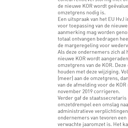
de nieuwe KOR wordt geëvalue
omzetgrens nodig is.
Een uitspraak van het EU HvJ 
voor toepassing van de nieuwe
aanmerking mag worden genom
totaal ontvangen bedragen he
de margeregeling voor wederv
Als deze ondernemers zich al
nieuwe KOR wordt aangeraden o
omzetgrens van de KOR. Deze
houden met deze wijziging. Vo
(meer) aan de omzetgrens, dan 
van de afmelding voor de KOR 
november 2019 corrigeren.
Verder gaf de staatssecretaris
omzetdrempel een omslag naar
administratieve verplichtingen
ondernemers van tevoren een 
verwachte jaaromzet is. Het k