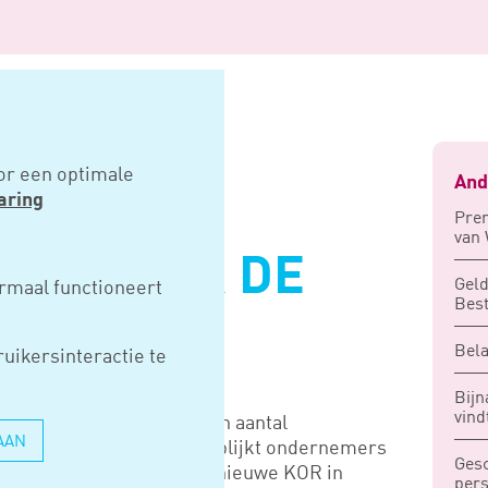
er de aandacht
or een optimale
And
aring
Prem
van 
OR ONDER DE
Geld
rmaal functioneert
Best
T
Bela
uikersinteractie te
Bijn
vind
de staatsecretaris nog een aantal
AAN
de nieuwe KOR. Hieruit blijkt ondernemers
Gesc
eten maken of zij voor de nieuwe KOR in
pers