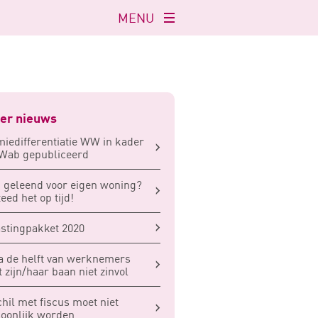
MENU
Navigatie
openen
er nieuws
iedifferentiatie WW in kader
Wab gepubliceerd
 geleend voor eigen woning?
eed het op tijd!
stingpakket 2020
a de helft van werknemers
t zijn/haar baan niet zinvol
hil met fiscus moet niet
oonlijk worden