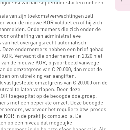
gdienst zal half september starten met een
is van zijn toekomstverwachtingen zelf
en voor de nieuwe KOR voldoet en of hij zich
l aanmelden. Ondernemers die zich onder de
or ontheffing van administratieve
s van het overgangsrecht automatisch
. Deze ondernemers hebben een brief gehad
 KOR. Verwacht die ondernemer in 2020 niet
n van de nieuwe KOR, bijvoorbeeld vanwege
an de omzetgrens van € 20.000, dan moet de
oen om uitreiking van aangiften.
ijk vastgestelde omzetgrens van € 20.000 om de
traal te laten verlopen. Door deze
OR toegespitst op de beoogde doelgroep,
mers met een beperkte omzet. Deze beoogde
dernemers, waarvoor het reguliere btw-proces
e KOR in de praktijk complex is. De
en op een niveau dat mogelijke
dernemers in de belaste sfeer beperkt is. Als