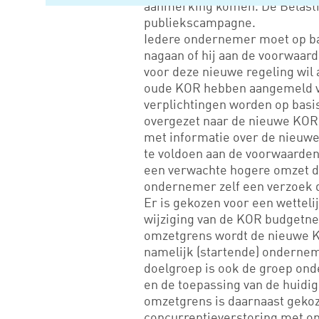
aanmerking komen. De Belastin
publiekscampagne.
Iedere ondernemer moet op bas
nagaan of hij aan de voorwaard
voor deze nieuwe regeling wi
oude KOR hebben aangemeld vo
verplichtingen worden op basi
overgezet naar de nieuwe KOR
met informatie over de nieuwe
te voldoen aan de voorwaarde
een verwachte hogere omzet d
ondernemer zelf een verzoek d
Er is gekozen voor een wettel
wijziging van de KOR budgetneu
omzetgrens wordt de nieuwe K
namelijk (startende) onderne
doelgroep is ook de groep on
en de toepassing van de huidig
omzetgrens is daarnaast gekoz
concurrentieverstoring met on