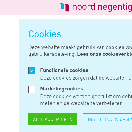
Logo
van
Navigatie
Noord
overslaan
Negentig
Cookies
Home
Nieuws
Nieuwe kor ond
Deze website maakt gebruik van cookies vo
gebruikersbeleving.
Lees onze cookieverkl
SEP 23, 2019
Functionele cookies
NIEUWE K
Deze cookies zorgen dat de website no
AANDACH
Marketingcookies
Deze cookies worden gebruikt om gebr
meten en de website te verbeteren
De dag voor Prinsjesdag heeft 
ALLE ACCEPTEREN
INSTELLINGEN OPSL
Kamervragen beantwoord over 
vooral zelf een inschatting mo