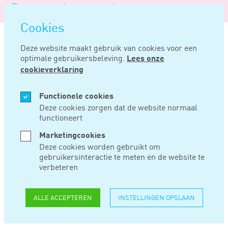
Logo
MENU
Navigatie
van
Navigatie
openen
Noord
Cookies
overslaan
Negentig
Deze website maakt gebruik van cookies voor een
optimale gebruikersbeleving.
Lees onze
Home
Nieuws
Omkering bewijslast door onterecht opgevoerde aftrekpost
cookieverklaring
NOV 18, 2019
Functionele cookies
Deze cookies zorgen dat de website normaal
functioneert
OMKERING
Marketingcookies
BEWIJSLAST DOOR
Deze cookies worden gebruikt om
gebruikersinteractie te meten en de website te
ONTERECHT
verbeteren
OPGEVOERDE
ALLE ACCEPTEREN
INSTELLINGEN OPSLAAN
AFTREKPOST