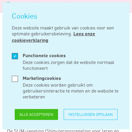
Logo
MENU
Navigatie
van
Navigatie
openen
Noord
Cookies
overslaan
Negentig
Deze website maakt gebruik van cookies voor een
optimale gebruikersbeleving.
Lees onze
Home
Nieuws
Slim ontwikkelen in het mkb
cookieverklaring
NOV 14, 2019
Functionele cookies
Deze cookies zorgen dat de website normaal
functioneert
SLIM ONTWIKKELEN
Marketingcookies
IN HET MKB
Deze cookies worden gebruikt om
gebruikersinteractie te meten en de website te
verbeteren
Om levenslang ontwikkelen te stimuleren wordt per 1
maart 2020 de SLIM-regeling ingevoerd. Deze regeling
ALLE ACCEPTEREN
INSTELLINGEN OPSLAAN
voorziet in een subsidie voor ontwikkelen en leren binnen
mkb-bedrijven.
De SLIM-regeling (Stimuleringsregeling voor leren en