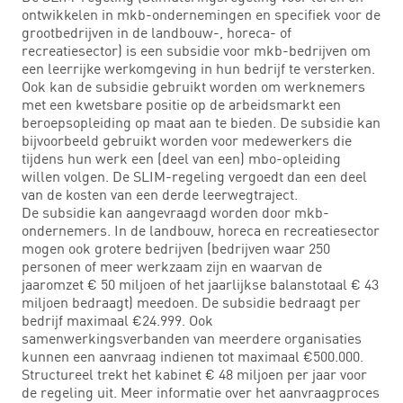
ontwikkelen in mkb-ondernemingen en specifiek voor de
grootbedrijven in de landbouw-, horeca- of
recreatiesector) is een subsidie voor mkb-bedrijven om
een leerrijke werkomgeving in hun bedrijf te versterken.
Ook kan de subsidie gebruikt worden om werknemers
met een kwetsbare positie op de arbeidsmarkt een
beroepsopleiding op maat aan te bieden. De subsidie kan
bijvoorbeeld gebruikt worden voor medewerkers die
tijdens hun werk een (deel van een) mbo-opleiding
willen volgen. De SLIM-regeling vergoedt dan een deel
van de kosten van een derde leerwegtraject.
De subsidie kan aangevraagd worden door mkb-
ondernemers. In de landbouw, horeca en recreatiesector
mogen ook grotere bedrijven (bedrijven waar 250
personen of meer werkzaam zijn en waarvan de
jaaromzet € 50 miljoen of het jaarlijkse balanstotaal € 43
miljoen bedraagt) meedoen. De subsidie bedraagt per
bedrijf maximaal €24.999. Ook
samenwerkingsverbanden van meerdere organisaties
kunnen een aanvraag indienen tot maximaal €500.000.
Structureel trekt het kabinet € 48 miljoen per jaar voor
de regeling uit. Meer informatie over het aanvraagproces