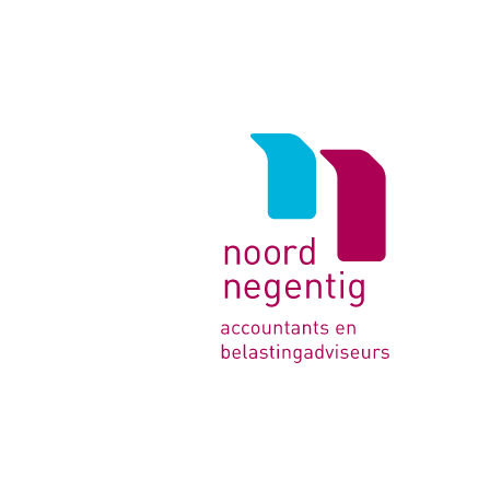
Logo
van
Noord
Negentig