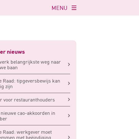
MENU
Navigatie
openen
er nieuws
erk belangrijkste weg naar
uwe baan
 Raad: tipgeversbewijs kan
ig zijn
r voor restauranthouders
 nieuwe cao-akkoorden in
ber
e Raad: werkgever moet
temmen met beëindiging