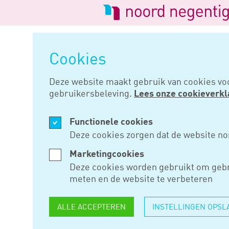
Logo
van
Navigatie
Noord
overslaan
Negentig
Cookies
Home
Nieuws
Pensioen in eig
Deze website maakt gebruik van cookies vo
gebruikersbeleving.
Lees onze cookieverkl
NOV 14, 2019
Functionele cookies
PENSIOEN 
Deze cookies zorgen dat de website no
BEHEER A
Marketingcookies
Deze cookies worden gebruikt om gebr
OMZETTEN
meten en de website te verbeteren
SNEL
ALLE ACCEPTEREN
INSTELLINGEN OPSL