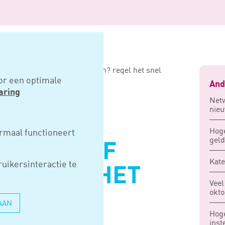
en beheer afkopen of omzetten? regel het snel
or een optimale
And
aring
Netw
nie
IN EIGEN
Hoge
rmaal functioneert
geld
FKOPEN OF
Kate
uikersinteractie te
? REGEL HET
Veel
okto
AAN
Hog
ins