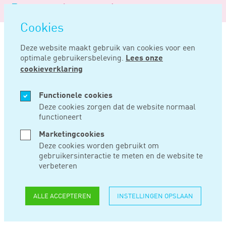
Logo
MENU
Navigatie
van
Navigatie
openen
Noord
Cookies
overslaan
Negentig
Deze website maakt gebruik van cookies voor een
optimale gebruikersbeleving.
Lees onze
Home
Nieuws
Ondernemers hekelen publicatie belanghebbenden in ubo-register
cookieverklaring
MEI 17, 2017
Functionele cookies
Deze cookies zorgen dat de website normaal
functioneert
ONDERNEMERS
Marketingcookies
HEKELEN
Deze cookies worden gebruikt om
gebruikersinteractie te meten en de website te
PUBLICATIE
verbeteren
BELANGHEBBENDEN
ALLE ACCEPTEREN
INSTELLINGEN OPSLAAN
IN UBO-REGISTER