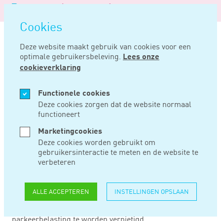
Logo
MENU
Navigatie
van
Navigatie
openen
Noord
Cookies
overslaan
Negentig
Deze website maakt gebruik van cookies voor een
optimale gebruikersbeleving.
Lees onze
Home
Nieuws
Onnauwkeurige gps-bepaling
cookieverklaring
MEI 19, 2021
Functionele cookies
Deze cookies zorgen dat de website normaal
functioneert
ONNAUWKEURIGE
Marketingcookies
GPS-BEPALING
Deze cookies worden gebruikt om
gebruikersinteractie te meten en de website te
verbeteren
Als aan de hand van GPS-coördinaten de locatie van een
verkeerd geparkeerde auto wordt bepaald en die
ALLE ACCEPTEREN
INSTELLINGEN OPSLAAN
coördinaten geven niet het juiste adres weer waar de
auto stond geparkeerd, dan dient de naheffingsaanslag
parkeerbelasting te worden vernietigd.