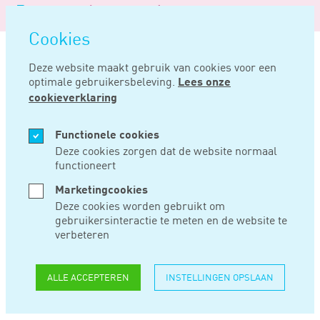
Logo
MENU
Navigatie
van
Navigatie
openen
Noord
Cookies
overslaan
Negentig
Deze website maakt gebruik van cookies voor een
optimale gebruikersbeleving.
Lees onze
Home
Nieuws
Ook in belastingzaken leugendetector geen bewijsmiddel
cookieverklaring
OKT 21, 2019
Functionele cookies
Deze cookies zorgen dat de website normaal
functioneert
OOK IN
Marketingcookies
BELASTINGZAKEN
Deze cookies worden gebruikt om
gebruikersinteractie te meten en de website te
LEUGENDETECTOR
verbeteren
GEEN
ALLE ACCEPTEREN
INSTELLINGEN OPSLAAN
BEWIJSMIDDEL