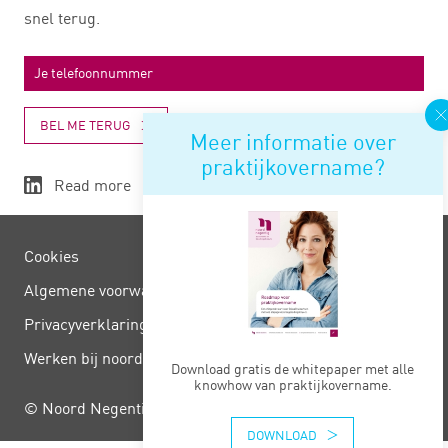
snel terug.
BEL ME TERUG
Meer informatie over
praktijkovername?
Read more
Cookies
Algemene voorwaarden
Privacy­verklaring
Werken bij noord negentig
Download gratis de whitepaper met alle
knowhow van praktijkovername.
© Noord Negentig
DOWNLOAD