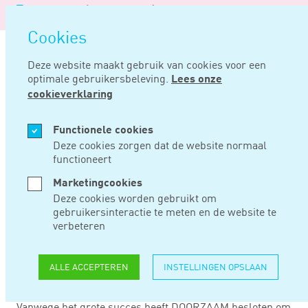
Logo
MENU
Navigatie
van
Navigatie
openen
Noord
Cookies
overslaan
Negentig
Deze website maakt gebruik van cookies voor een
optimale gebruikersbeleving.
Lees onze
Home
Nieuws
Scholingsvouchers voor uitzendkrachten
cookieverklaring
AUG 13, 2019
Functionele cookies
Deze cookies zorgen dat de website normaal
functioneert
SCHOLINGSVOUCHER
Marketingcookies
VOOR
Deze cookies worden gebruikt om
gebruikersinteractie te meten en de website te
UITZENDKRACHTEN
verbeteren
ALLE ACCEPTEREN
INSTELLINGEN OPSLAAN
Uitzendondernemers kunnen weer bij DOORZAAM
scholingsvouchers aanvragen voor hun uitzendkrachten.
Vanwege het grote succes heeft DOORZAAM besloten om